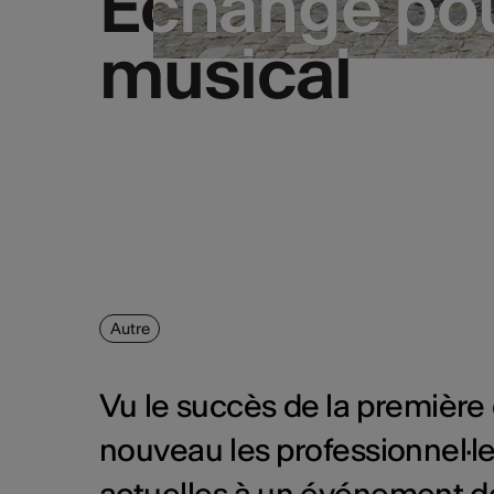
Échange pou
Échange pou
musical
musical
Autre
Vu le succès de la première é
nouveau les professionnel·le
actuelles à un événement d