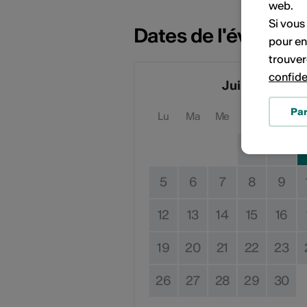
web.
Si vous
Dates de l'événem
pour en
trouver
confide
Juin 2023
Pa
Lu
Ma
Me
Je
Ve
1
2
5
6
7
8
9
12
13
14
15
16
19
20
21
22
23
26
27
28
29
30