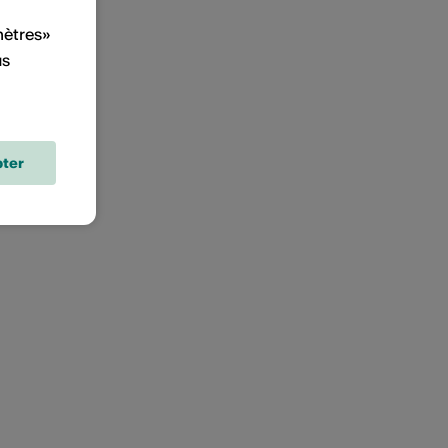
mètres»
us
ter