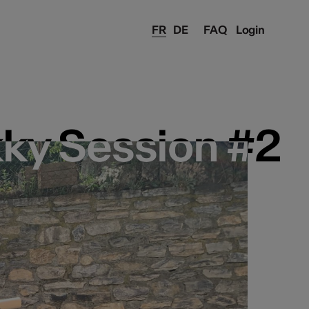
FR
DE
FAQ
Login
ky Session #2
ky Session #2