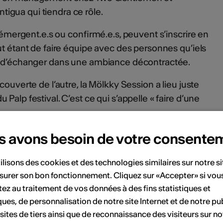
gua qui tiendra ce rôle.
, émergent.e.s ou confirmé.e.s, peuvent s’inscrire en
ut étant de faire équipe avec des personnes qu’iels
t d’échanger dans une ambiance décontractée.
couverte de l’autre, la Mölkky Session a lieu juste
Palp festival. C’est ce qui s’appelle « faire d’une
s avons besoin de votre consente
ilisons des cookies et des technologies similaires sur notre s
surer son bon fonctionnement. Cliquez sur «Accepter» si vou
es
ez au traitement de vos données à des fins statistiques et
remise des prix
ques, de personnalisation de notre site Internet et de notre pub
 sites de tiers ainsi que de reconnaissance des visiteurs sur no