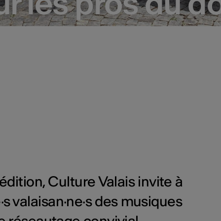
r les pros du 
r les pros du 
dition, Culture Valais invite à
·s valaisan·ne·s des musiques
e réseautage convivial