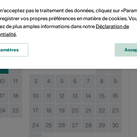
 n’acceptez pas le traitement des données, cliquez sur «Para
ent
registrer vos propres préférences en matière de cookies. Vo
ez de plus amples informations dans notre
Déclaration de
ntialité
.
Juillet 2023
ramètres
Accep
Sa
Di
Lu
Ma
Me
Je
Ve
Sa
Di
3
4
1
2
10
11
3
4
5
6
7
8
9
17
18
10
11
12
13
14
15
16
24
25
17
18
19
20
21
22
23
24
25
26
27
28
29
30