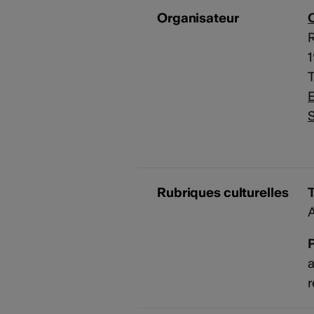
Organisateur
C
E
S
Rubriques culturelles
P
a
r