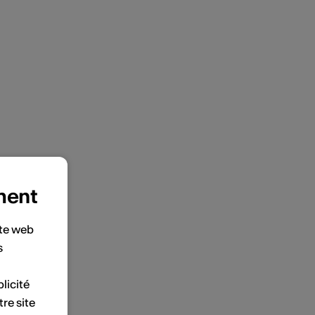
ment
ite web
s
licité
tre site