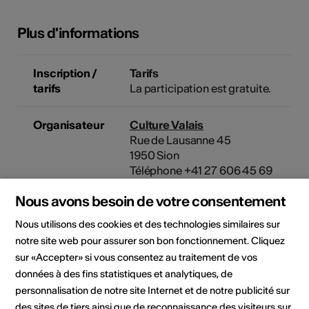
Plus d'informations
Inscription /
Tarifs
tarifs
La participation est gratuite.
Organisateur
Culture Valais
Rue de Lausanne 45
1950 Sion
Téléphone +41 27 606 45 69
E-Mail
Nous avons besoin de votre consentement
Site Internet
Nous utilisons des cookies et des technologies similaires sur
notre site web pour assurer son bon fonctionnement. Cliquez
sur «Accepter» si vous consentez au traitement de vos
Rubriques
Type de formation
données à des fins statistiques et analytiques, de
culturelles
Séance d'information
personnalisation de notre site Internet et de notre publicité sur
Public cible
des sites de tiers ainsi que de reconnaissance des visiteurs sur