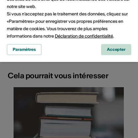
artistes, acteurs culturels,
notre site web.
collaborateurs, responsables
Si vous n’acceptez pas le traitement des données, cliquez sur
d'une institution, responsables
«Paramètres» pour enregistrer vos propres préférences en
de politique culturelle
matière de cookies. Vous trouverez de plus amples
informations dans notre
Déclaration de confidentialité
.
Paramètres
Accepter
Cela pourrait vous intéresser