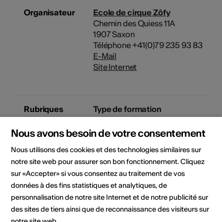
Organisateur
Ecole de cirque Zôfy
Chemin des Quiess 11A
1907 Saxon
Téléphone +41(0)79 235 93 83
E-Mail
Site Internet
Rubriques
Type de formation
culturelles
Atelier / workshop
Nous avons besoin de votre consentement
Public cible
Nous utilisons des cookies et des technologies similaires sur
artistes, acteurs culturels,
notre site web pour assurer son bon fonctionnement. Cliquez
collaborateurs, responsables
sur «Accepter» si vous consentez au traitement de vos
d'une institution, toute
données à des fins statistiques et analytiques, de
personne intéressée, Enfants
personnalisation de notre site Internet et de notre publicité sur
des sites de tiers ainsi que de reconnaissance des visiteurs sur
notre site web.