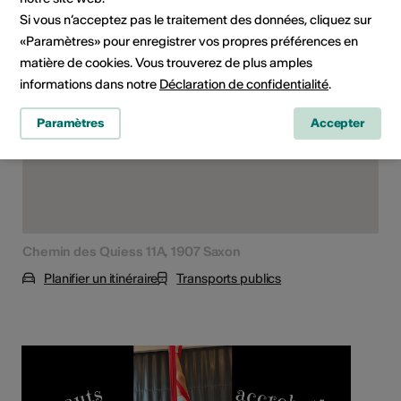
Lieu de la formation
Si vous n’acceptez pas le traitement des données, cliquez sur
«Paramètres» pour enregistrer vos propres préférences en
matière de cookies. Vous trouverez de plus amples
informations dans notre
Déclaration de confidentialité
.
Paramètres
Accepter
Chemin des Quiess 11A, 1907 Saxon
Planifier un itinéraire
Transports publics