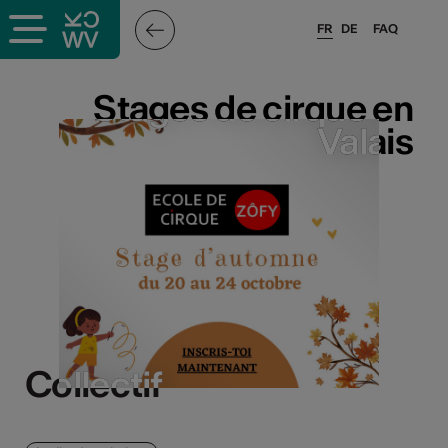
FR
DE
FAQ
Stages de cirque en
Stages de cirque en
Valais
Valais
Collectif
Collectif