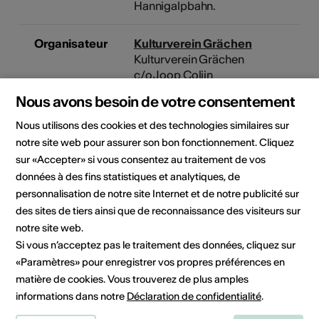
Hannigalpbahn.
Organisateur
Kulturverein Grächen
Kulturverein Grächen
c/o Joop Colijn
Grächen
Nous avons besoin de votre consentement
3925 Grächen
Téléphone +41794315882
Nous utilisons des cookies et des technologies similaires sur
E-Mail
notre site web pour assurer son bon fonctionnement. Cliquez
Site Internet
sur «Accepter» si vous consentez au traitement de vos
données à des fins statistiques et analytiques, de
Rubriques
Type de formation
personnalisation de notre site Internet et de notre publicité sur
culturelles
Cours
des sites de tiers ainsi que de reconnaissance des visiteurs sur
notre site web.
Public cible
Si vous n’acceptez pas le traitement des données, cliquez sur
toute personne intéressée
«Paramètres» pour enregistrer vos propres préférences en
matière de cookies. Vous trouverez de plus amples
informations dans notre
Déclaration de confidentialité
.
Lieu de la formation