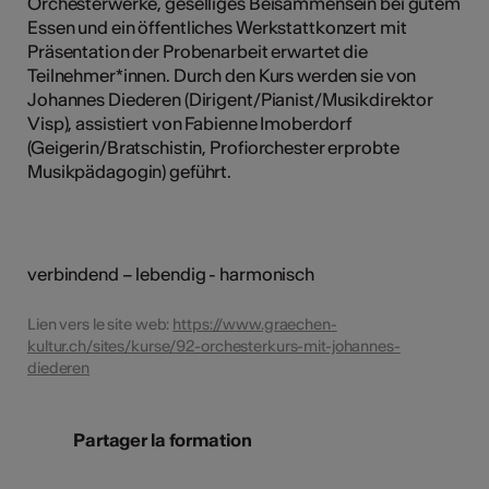
Orchesterwerke, geselliges Beisammensein bei gutem
Essen und ein öffentliches Werkstattkonzert mit
Präsentation der Probenarbeit erwartet die
Teilnehmer*innen. Durch den Kurs werden sie von
Johannes Diederen (Dirigent/Pianist/Musikdirektor
Visp), assistiert von Fabienne Imoberdorf
(Geigerin/Bratschistin, Profiorchester erprobte
Musikpädagogin) geführt.
verbindend – lebendig - harmonisch
Lien vers le site web:
https://www.graechen-
kultur.ch/sites/kurse/92-orchesterkurs-mit-johannes-
diederen
Partager la formation