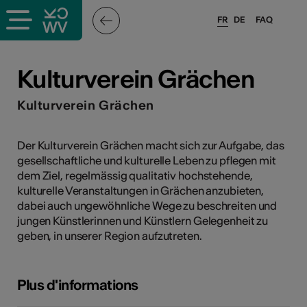
FR
DE
FAQ
ieux culturels
Kulturverein Grächen
stes pros
Kulturverein Grächen
nisateurs
Der Kulturverein Grächen macht sich zur Aufgabe, das
gesellschaftliche und kulturelle Leben zu pflegen mit
dem Ziel, regelmässig qualitativ hochstehende,
kulturelle Veranstaltungen in Grächen anzubieten,
r
dabei auch ungewöhnliche Wege zu beschreiten und
jungen Künstlerinnen und Künstlern Gelegenheit zu
e·s
geben, in unserer Region aufzutreten.
s
Plus d'informations
hnique