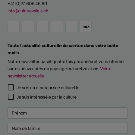
+41 (0)27 606 45 69
info@culturevalais.ch
Toute l'actualité culturelle du canton dans votre boîte
mails
Notre newsletter paraît quatre fois par année et vous informe
sur les nouveautés du paysage culturel valaisan.
Voir la
newsletter actuelle
TS D'ARTISTES
Je suis un·e acteur·rice culturel·le
Je suis intéressé·e par la culture