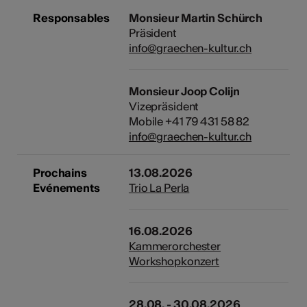
tiques
Responsables
Monsieur Martin Schürch
Präsident
s
info@graechen-kultur.ch
Monsieur Joop Colijn
Vizepräsident
Mobile +41 79 431 58 82
info@graechen-kultur.ch
Prochains
13.08.2026
Evénements
Trio La Perla
16.08.2026
Kammerorchester
Workshopkonzert
28.08. - 30.08.2026