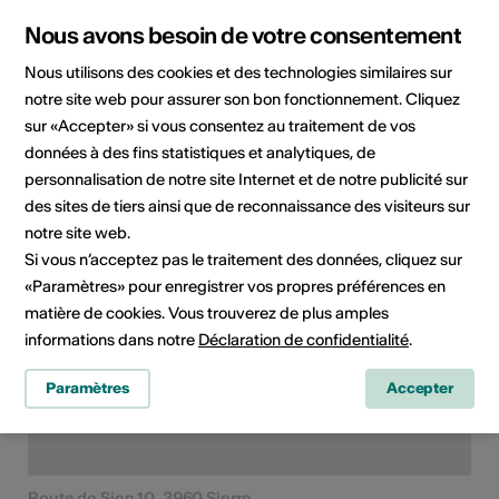
culturelles
Atelier / workshop
Nous avons besoin de votre consentement
Public cible
Nous utilisons des cookies et des technologies similaires sur
artistes, acteurs culturels, toute
notre site web pour assurer son bon fonctionnement. Cliquez
personne intéressée
sur «Accepter» si vous consentez au traitement de vos
données à des fins statistiques et analytiques, de
personnalisation de notre site Internet et de notre publicité sur
Lieu de la formation
des sites de tiers ainsi que de reconnaissance des visiteurs sur
notre site web.
Si vous n’acceptez pas le traitement des données, cliquez sur
«Paramètres» pour enregistrer vos propres préférences en
matière de cookies. Vous trouverez de plus amples
informations dans notre
Déclaration de confidentialité
.
Paramètres
Accepter
Route de Sion 10, 3960 Sierre