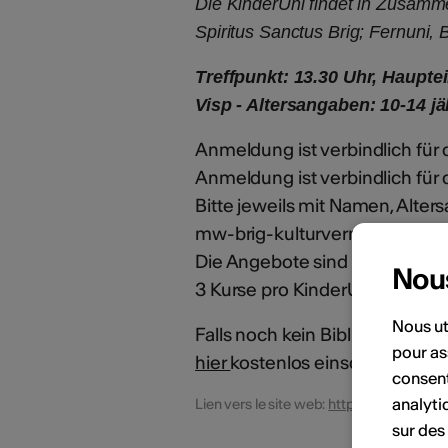
Die KinderUni findet in Zusamme
Spiritus Sanctus Brig; Fernuni, 
Treffpunkt: 13.30 Uhr, Haupte
Visp - Altersangaben: 10-14 j
Anmeldung ist verbindlich fü
Anmeldung ist verbindlich für
Bitte jeweils mit Namen, Alte
mw-brig-kulturvermittlung@a
Die Angebote sind kostenlos; T
Nou
3 Kurse pro KinderUni-Semest
Nous ut
Falls noch kein Bibliopass der 
pour as
hier
kostenlos einschreiben.
consent
analyti
Lien vers le site web:
https://www.medi
sur des