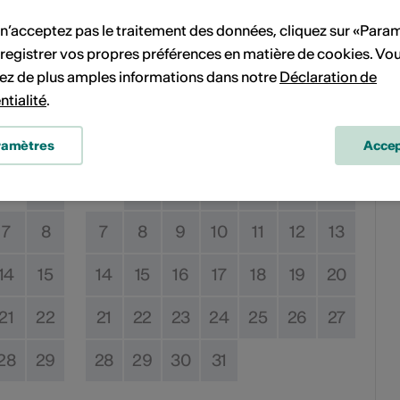
 n’acceptez pas le traitement des données, cliquez sur «Para
ent
registrer vos propres préférences en matière de cookies. Vo
ez de plus amples informations dans notre
Déclaration de
ntialité
.
Décembre 2026
ramètres
Accep
Sa
Di
Lu
Ma
Me
Je
Ve
Sa
Di
1
1
2
3
4
5
6
7
8
7
8
9
10
11
12
13
14
15
14
15
16
17
18
19
20
21
22
21
22
23
24
25
26
27
28
29
28
29
30
31