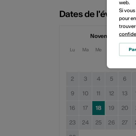
web.
Si vous
Dates de l'événem
pour en
trouver
confide
Novembre 2026
Pa
Lu
Ma
Me
Je
Ve
2
3
4
5
6
9
10
11
12
13
16
17
18
19
20
23
24
25
26
27