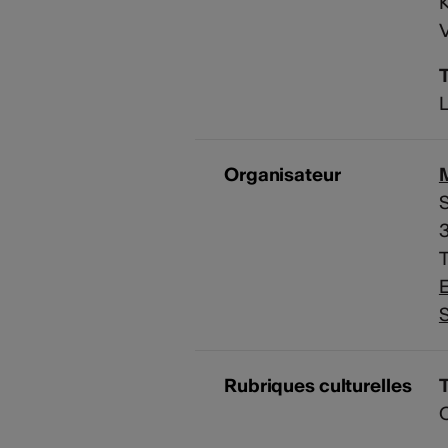
K
V
T
L
Organisateur
M
S
T
E
S
Rubriques culturelles
C