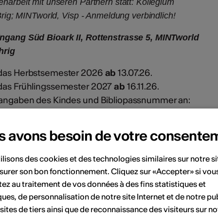
narbeit mit unseren Partnern statt: Kollegium
Brig; MINTworld, Visp - Anmeldung verbindlich!
ingang Süd Bioark II, Rottenstrasse 5, MINTworld
ährig
r das Herbstsemester 2026
ab
13.07.26.
 das Frühlingssemester 2027
ab
16.11.26.
rsangaben des Kindes und Bibliopassnummer an:
dmin.vs.ch
eilnehmerzahl ist limitiert; pro Kind können max.
s avons besoin de votre consente
er besucht werden.
ilisons des cookies et des technologies similaires sur notre s
Mediathek Wallis vorhanden ist, können Sie Ihr Kind
surer son bon fonctionnement. Cliquez sur «Accepter» si vou
ez au traitement de vos données à des fins statistiques et
ques, de personnalisation de notre site Internet et de notre pub
athek.ch
/
 sites de tiers ainsi que de reconnaissance des visiteurs sur no