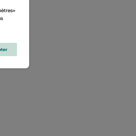
mètres»
us
ter