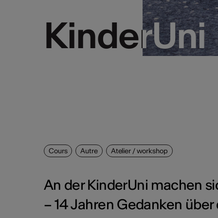
KinderUni
KinderUni
Cours
Autre
Atelier / workshop
An der KinderUni machen si
– 14 Jahren Gedanken über 