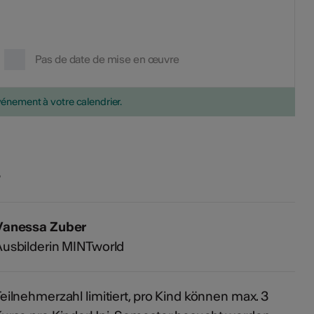
Pas de date de mise en œuvre
vénement à votre calendrier.
s
Vanessa Zuber
usbilderin MINTworld
eilnehmerzahl limitiert, pro Kind können max. 3