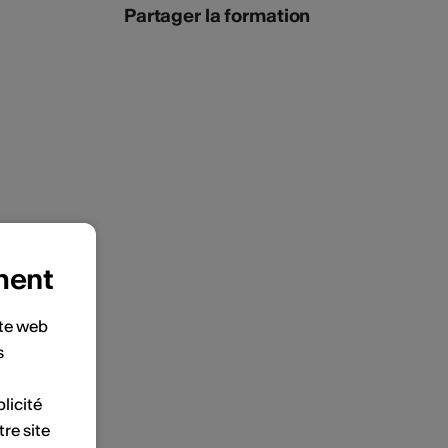
Partager la formation
ment
ite web
s
licité
tre site