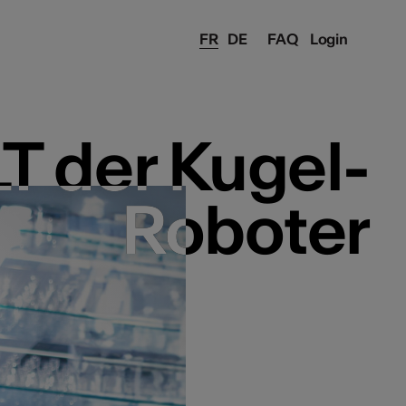
FR
DE
FAQ
Login
T der Kugel-
T der Kugel-
Roboter
Roboter