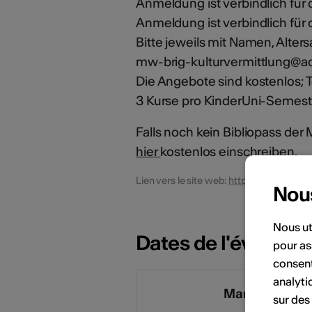
Anmeldung ist verbindlich fü
Anmeldung ist verbindlich für
Bitte jeweils mit Namen, Alte
mw-brig-kulturvermittlung@a
Die Angebote sind kostenlos; T
3 Kurse pro KinderUni-Semest
Falls noch kein Bibliopass der 
hier
kostenlos einschreiben.
Lien vers le site web:
https://www.medi
Nou
Nous ut
Dates de l'événem
pour as
consent
analyti
Mars 2027
sur des