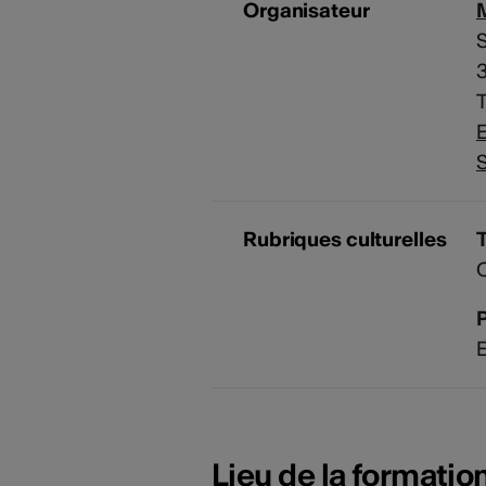
Organisateur
M
S
T
E
S
Rubriques culturelles
C
P
E
Lieu de la formatio