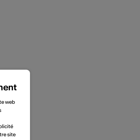
ment
ite web
s
licité
tre site