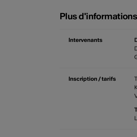
Plus d'information
Intervenants
D
G
Inscription / tarifs
T
K
V
T
L