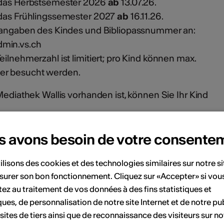
r das Herbstsemester 2026
ab
13.07.26.
 das Frühlingssemester 2027
ab
16.11.26.
rsangaben des Kindes und Bibliopassnummer an:
dmin.vs.ch
eilnehmerzahl ist limitiert; pro Kind können max.
er besucht werden.
Mediathek Wallis vorhanden ist, können Sie Ihr Kind
athek.ch
/
s avons besoin de votre consente
ilisons des cookies et des technologies similaires sur notre s
ent
surer son bon fonctionnement. Cliquez sur «Accepter» si vou
ez au traitement de vos données à des fins statistiques et
ques, de personnalisation de notre site Internet et de notre pub
Avril 2027
 sites de tiers ainsi que de reconnaissance des visiteurs sur no