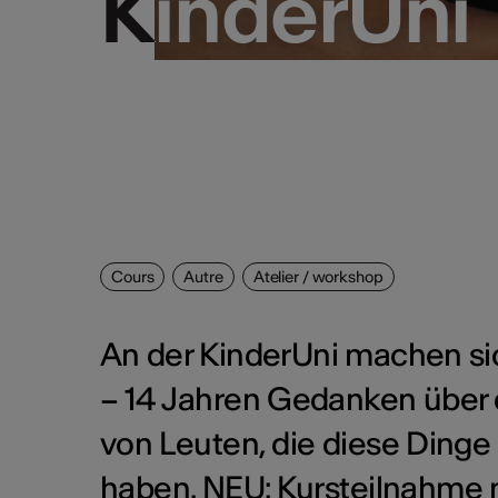
KinderUni
KinderUni
Cours
Autre
Atelier / workshop
An der KinderUni machen si
– 14 Jahren Gedanken über 
von Leuten, die diese Dinge 
haben. NEU: Kursteilnahme n