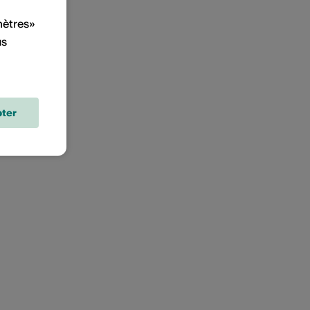
mètres»
us
ter