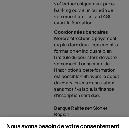
s'effectuer uniquement par e-
banking ou via un bulletin de
versement au plus tard 48h
avant la formation.
Coordonnées bancaires
Merci d'effectuer le payement
au plus tard deux jours avant la
formation en indiquant bien
l'intitulé du cours lors de votre
versement. L'annulation de
l'inscription à cette formation
est possible 48h avant le début
du cours. En cas d'annulation
sans motif valable, la finance
d'inscription sera due.
Banque Raiffeisen Sion et
Région
1950 Sion 2
Nous avons besoin de votre consentement
compte: 19-82-4