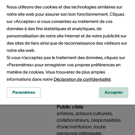
Numéro IBAN: CH72 8057
Nous utilisons des cookies et des technologies similaires sur
2000 0095 5211 0
notre site web pour assurer son bon fonctionnement. Cliquez
sur «Accepter» si vous consentez au traitement de vos
Organisateur
Culture Valais
données à des fins statistiques et analytiques, de
Rue de Lausanne 45
personnalisation de notre site Internet et de notre publicité sur
1950 Sion
des sites de tiers ainsi que de reconnaissance des visiteurs sur
Téléphone +41 27 606 45 69
notre site web.
E-Mail
Si vous n’acceptez pas le traitement des données, cliquez sur
Site Internet
«Paramètres» pour enregistrer vos propres préférences en
matière de cookies. Vous trouverez de plus amples
informations dans notre
Déclaration de confidentialité
.
Rubriques
Type de formation
culturelles
Cours
Paramètres
Accepter
Public cible
artistes, acteurs culturels,
collaborateurs, responsables
d'une institution, toute
personne intéressée,