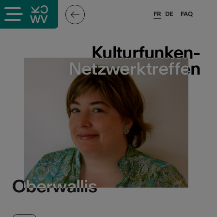
FR
DE
FAQ
Kulturfunken-
Kulturfunken-
Netzwerktreffen
Netzwerktreffen
Oberwallis
Oberwallis