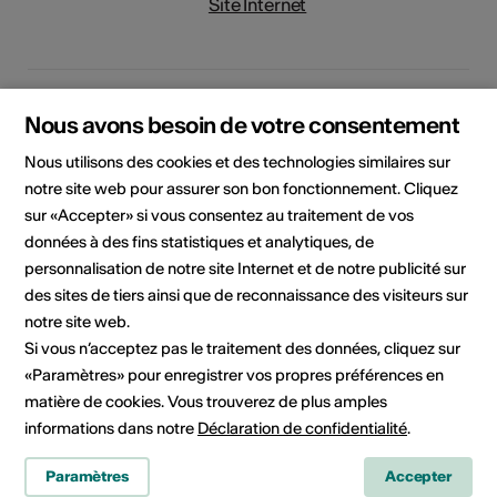
Site Internet
Rubriques
Type de formation
Nous avons besoin de votre consentement
culturelles
Autre
Nous utilisons des cookies et des technologies similaires sur
Public cible
notre site web pour assurer son bon fonctionnement. Cliquez
artistes, acteurs culturels,
sur «Accepter» si vous consentez au traitement de vos
collaborateurs, responsables
données à des fins statistiques et analytiques, de
d'une institution, responsables
personnalisation de notre site Internet et de notre publicité sur
de politique culturelle, toute
des sites de tiers ainsi que de reconnaissance des visiteurs sur
personne intéressée
notre site web.
Si vous n’acceptez pas le traitement des données, cliquez sur
«Paramètres» pour enregistrer vos propres préférences en
Lieu de la formation
matière de cookies. Vous trouverez de plus amples
informations dans notre
Déclaration de confidentialité
.
Paramètres
Accepter