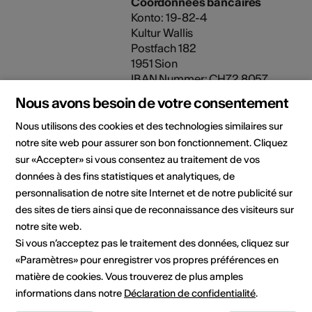
Coordonnées bancaires
Konto: 19-82-4
Kultur Wallis
Postfach 182
1951 Sion
IBAN Nummer: CH72 8057
2000 0095 5211 0
Nous avons besoin de votre consentement
Nous utilisons des cookies et des technologies similaires sur
Organisateur
Culture Valais
notre site web pour assurer son bon fonctionnement. Cliquez
Rue de Lausanne 45
sur «Accepter» si vous consentez au traitement de vos
1950 Sion
données à des fins statistiques et analytiques, de
Téléphone +41 27 606 45 69
E-Mail
personnalisation de notre site Internet et de notre publicité sur
Site Internet
des sites de tiers ainsi que de reconnaissance des visiteurs sur
notre site web.
Si vous n’acceptez pas le traitement des données, cliquez sur
«Paramètres» pour enregistrer vos propres préférences en
Rubriques
Type de formation
matière de cookies. Vous trouverez de plus amples
culturelles
Cours
informations dans notre
Déclaration de confidentialité
.