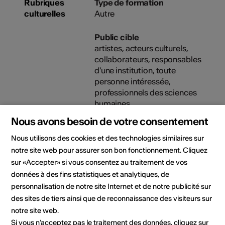
Rubriques
Type de formation
culturelles
Autre
Public cible
artistes, acteurs culturels,
collaborateurs, responsables
d'une institution, toute
personne intéressée,
professionnels des sciences
humaines
Nous avons besoin de votre consentement
Nous utilisons des cookies et des technologies similaires sur
Lieu de la formation
notre site web pour assurer son bon fonctionnement. Cliquez
sur «Accepter» si vous consentez au traitement de vos
données à des fins statistiques et analytiques, de
personnalisation de notre site Internet et de notre publicité sur
des sites de tiers ainsi que de reconnaissance des visiteurs sur
notre site web.
Si vous n’acceptez pas le traitement des données, cliquez sur