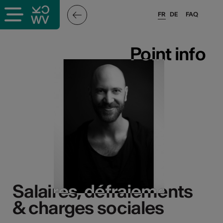
FR
DE
FAQ
Point info
Point info
Salaires, défraiements
Salaires, défraiements
& charges sociales
& charges sociales