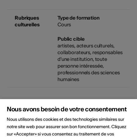
Rubriques
Type de formation
culturelles
Cours
Public cible
artistes, acteurs culturels,
collaborateurs, responsables
d'une institution, toute
personne intéressée,
professionnels des sciences
humaines
Lieu de la formation
Nous avons besoin de votre consentement
Nous utilisons des cookies et des technologies similaires sur
notre site web pour assurer son bon fonctionnement. Cliquez
sur «Accepter» si vous consentez au traitement de vos