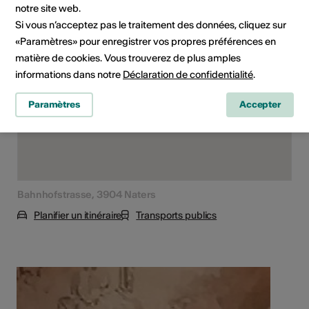
notre site web.
Lieu de la formation
Si vous n’acceptez pas le traitement des données, cliquez sur
«Paramètres» pour enregistrer vos propres préférences en
matière de cookies. Vous trouverez de plus amples
informations dans notre
Déclaration de confidentialité
.
Paramètres
Accepter
Bahnhofstrasse, 3904 Naters
Planifier un itinéraire
Transports publics