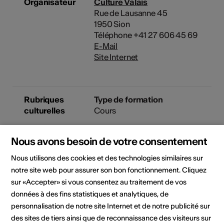
Organisateur
Culture Valais
Rue de Lausanne 45
1950 Sion
Téléphone +41 27 606 45 69
E-Mail
Site Internet
Rubriques
Type de formation
culturelles
Cours
Public cible
Nous avons besoin de votre consentement
artistes, acteurs culturels,
collaborateurs, responsables
Nous utilisons des cookies et des technologies similaires sur
d'une institution, responsables
notre site web pour assurer son bon fonctionnement. Cliquez
de politique culturelle, toute
sur «Accepter» si vous consentez au traitement de vos
personne intéressée
données à des fins statistiques et analytiques, de
personnalisation de notre site Internet et de notre publicité sur
des sites de tiers ainsi que de reconnaissance des visiteurs sur