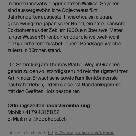
In einem innovativ eingerichteten Walliser Spycher
sind aussergewöhnliche Objekte aus fünf
Jahrhunderten ausgestellt, wie etwa ein elegant
geschwungener japanischer Hobel, ein amerikanischer
Eckbohrer aus der Zeit um 1900, ein über zwei Meter
langer Wasserröhrenbohrer oder die weltweit wohl
einzige erhaltene fussbetriebene Bandsäge, welche
zuletzt in Bürchen stand.
Die Sammlung am Thomas Platter-Weg in Grächen
gehört zu den vollständigsten und reichhaltigsten ihrer
Art. Kinder, Erwachsene sowie Familien können sie
hautnah erleben, indem sie selbst Hand anlegen und
mit den Geräten Holz bearbeiten.
Öffnungszeiten nach Vereinbarung
Mobil: +41 79 431 58 82
E-Mail: mail@joophobel.ch
Lien vers le site web:
https://www.joophobel.ch/#Home