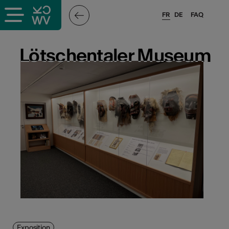
FR
DE
FAQ
Lötschentaler Museum
Lötschentaler Museum
Exposition