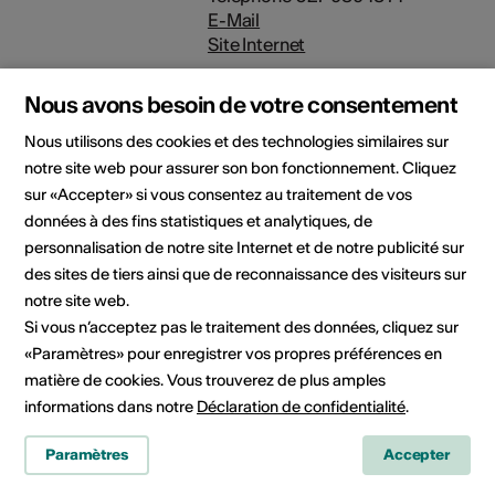
E-Mail
Site Internet
Nous avons besoin de votre consentement
Domaine
Type d'événement
Exposition
Nous utilisons des cookies et des technologies similaires sur
notre site web pour assurer son bon fonctionnement. Cliquez
Classe d'âge
Tout public
sur «Accepter» si vous consentez au traitement de vos
données à des fins statistiques et analytiques, de
personnalisation de notre site Internet et de notre publicité sur
des sites de tiers ainsi que de reconnaissance des visiteurs sur
Lieu de l'événement
notre site web.
Si vous n’acceptez pas le traitement des données, cliquez sur
«Paramètres» pour enregistrer vos propres préférences en
matière de cookies. Vous trouverez de plus amples
informations dans notre
Déclaration de confidentialité
.
Paramètres
Accepter