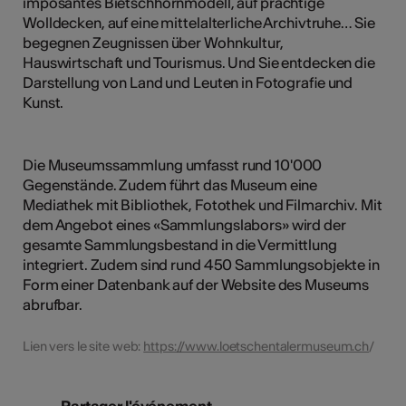
imposantes Bietschhornmodell, auf prächtige
Wolldecken, auf eine mittelalterliche Archivtruhe… Sie
begegnen Zeugnissen über Wohnkultur,
Hauswirtschaft und Tourismus. Und Sie entdecken die
Darstellung von Land und Leuten in Fotografie und
Kunst.
Die Museumssammlung umfasst rund 10'000
Gegenstände. Zudem führt das Museum eine
Mediathek mit Bibliothek, Fotothek und Filmarchiv. Mit
dem Angebot eines «Sammlungslabors» wird der
gesamte Sammlungsbestand in die Vermittlung
integriert. Zudem sind rund 450 Sammlungsobjekte in
Form einer Datenbank auf der Website des Museums
abrufbar.
Lien vers le site web:
https://www.loetschentalermuseum.ch
/
Partager l'événement