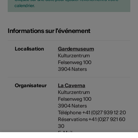
calendrier.
Informations sur l'événement
Localisation
Gardemuseum
Kulturzentrum
Felsenweg 100
3904 Naters
Organisateur
La Caverna
Kulturzentrum
Felsenweg 100
3904 Naters
Téléphone +41 (0)27 939 12 20
Réservations +41 (0)27 921 60
30
E-Mail