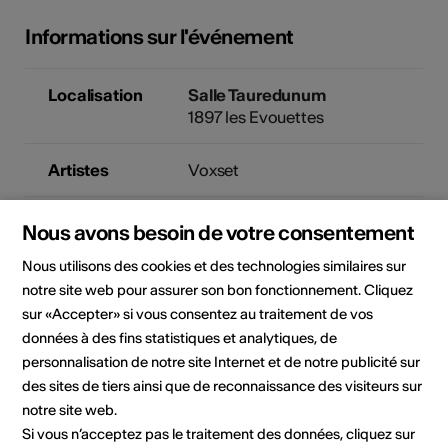
Informations sur l'événement
Localisation
Salle Tauredunum
1897 les Evouettes
Artistes
Voxset
Organisateur
Commission culturelle de la
Nous avons besoin de votre consentement
commune de Port-Valais
Nous utilisons des cookies et des technologies similaires sur
Culture Port-Valais
Villa Nauplia
notre site web pour assurer son bon fonctionnement. Cliquez
1897 Le Bouveret
sur «Accepter» si vous consentez au traitement de vos
E-Mail
données à des fins statistiques et analytiques, de
Site Internet
personnalisation de notre site Internet et de notre publicité sur
des sites de tiers ainsi que de reconnaissance des visiteurs sur
Domaine
Type d'événement
notre site web.
Concert
Si vous n’acceptez pas le traitement des données, cliquez sur