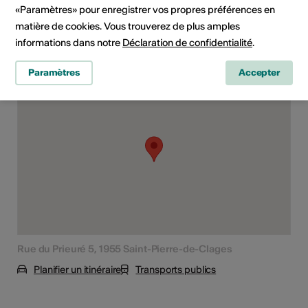
Tout public
«Paramètres» pour enregistrer vos propres préférences en
matière de cookies. Vous trouverez de plus amples
informations dans notre
Déclaration de confidentialité
.
Lieu de l'événement
Paramètres
Accepter
Rue du Prieuré 5, 1955 Saint-Pierre-de-Clages
Planifier un itinéraire
Transports publics