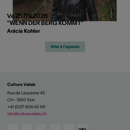
Ve 25.09.2026
"WENN DER BERG KOMMT"
Anicia Kohler
Aller à l'agenda
Culture Valais
Rue de Lausanne 45
CH - 1950 Sion
+41 (0)27 606 45 69
info@culturevalais.ch