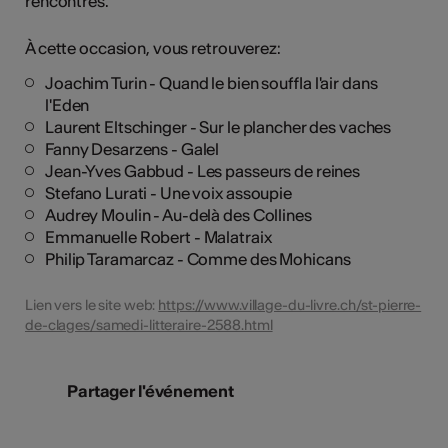
rencontres.
À cette occasion, vous retrouverez:
Joachim Turin - Quand le bien souffla l'air dans
l'Eden
Laurent Eltschinger - Sur le plancher des vaches
Fanny Desarzens - Galel
Jean-Yves Gabbud - Les passeurs de reines
Stefano Lurati - Une voix assoupie
Audrey Moulin - Au-delà des Collines
Emmanuelle Robert - Malatraix
Philip Taramarcaz - Comme des Mohicans
Lien vers le site web:
https://www.village-du-livre.ch/st-pierre-
de-clages/samedi-litteraire-2588.html
Partager l'événement