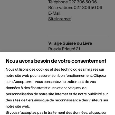
Téléphone 027 306 50 06
Réservations 027 306 50 06
E-Mail
Site Internet
Village Suisse du Livre
Rue du Prieuré 21
1955 St-Pierre-de-Clages
Nous avons besoin de votre consentement
Téléphone +41793041323
Réservations +41793041323
Nous utilisons des cookies et des technologies similaires sur
Fax 027 306 50 12
notre site web pour assurer son bon fonctionnement. Cliquez
E-Mail
sur «Accepter» si vous consentez au traitement de vos
Site Internet
données à des fins statistiques et analytiques, de
personnalisation de notre site Internet et de notre publicité sur
Domaine
Type d'événement
des sites de tiers ainsi que de reconnaissance des visiteurs sur
Lecture
notre site web.
Classe d'âge
Si vous n’acceptez pas le traitement des données, cliquez sur