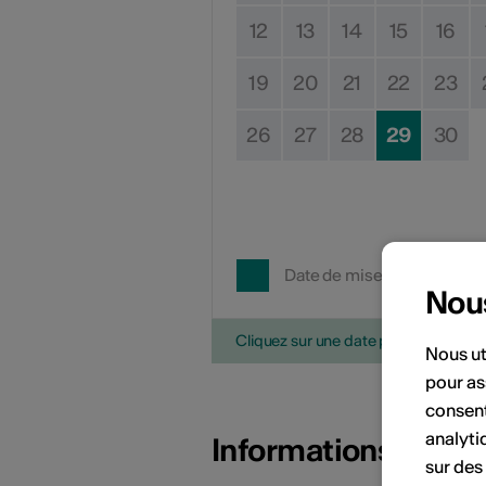
12
13
14
15
16
19
20
21
22
23
26
27
28
29
30
Date de mise en œuvre
Nou
Cliquez sur une date pour ajouter l'é
Nous ut
pour as
consent
analyti
Informations sur l
sur des