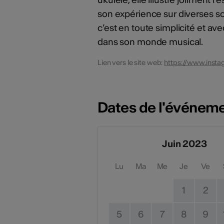
son expérience sur diverses scè
c’est en toute simplicité et a
dans son monde musical.
Lien vers le site web:
https://www.insta
Dates de l'événem
Juin 2023
Lu
Ma
Me
Je
Ve
1
2
5
6
7
8
9