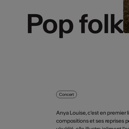
Pop folk
Pop folk
Concert
Anya Louise, c’est en premier 
compositions et ses reprises 
ukulélé, elle illustre joliment l’