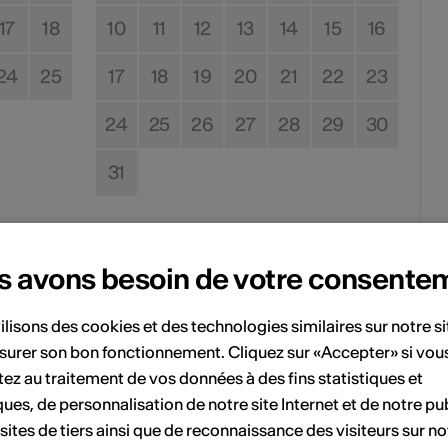
17
18
10
11
12
13
14
15
16
24
25
17
18
19
20
21
22
23
24
25
26
27
28
29
30
31
Pas de date de mise en œuvre
s avons besoin de votre consente
vénement à votre calendrier.
ilisons des cookies et des technologies similaires sur notre s
surer son bon fonctionnement. Cliquez sur «Accepter» si vou
ez au traitement de vos données à des fins statistiques et
ques, de personnalisation de notre site Internet et de notre pub
'événement
 sites de tiers ainsi que de reconnaissance des visiteurs sur no