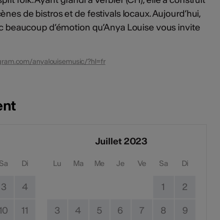
nes de bistros et de festivals locaux. Aujourd’hui,
vec beaucoup d’émotion qu’Anya Louise vous invite
gram.com/anyalouisemusic/?hl=fr
ent
Juillet 2023
Sa
Di
Lu
Ma
Me
Je
Ve
Sa
Di
3
4
1
2
10
11
3
4
5
6
7
8
9