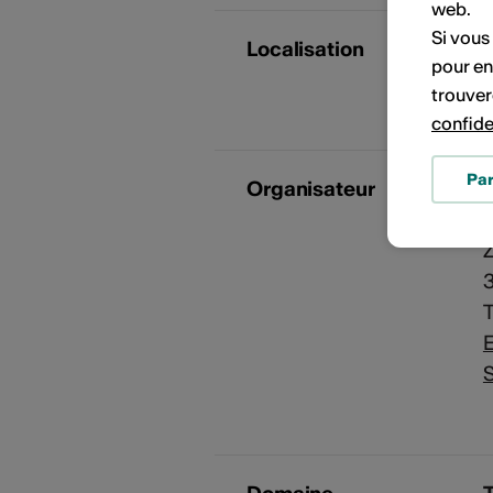
web.
Si vous
Localisation
pour en
Z
trouver
confide
Pa
Organisateur
C
Z
E
S