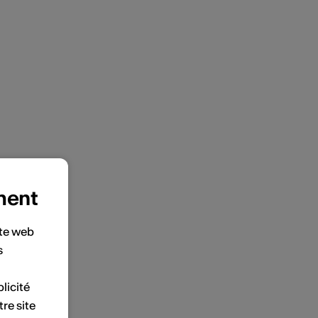
ment
ite web
s
licité
tre site