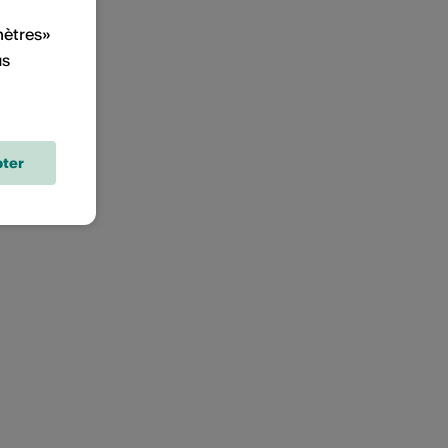
mètres»
us
ter