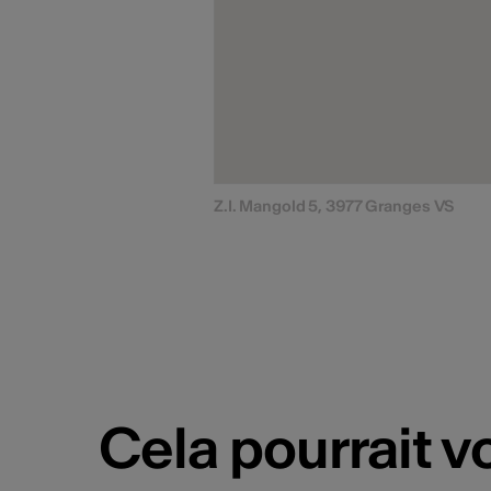
Z.I. Mangold 5, 3977 Granges VS
Cela pourrait v