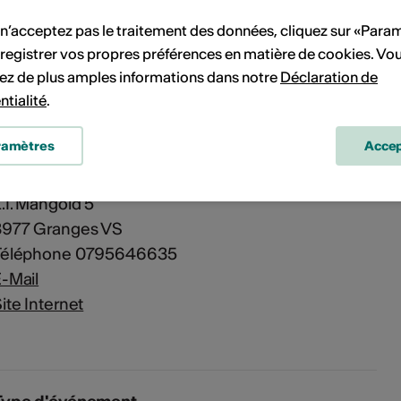
 n’acceptez pas le traitement des données, cliquez sur «Para
Kasse-Noisettes
registrer vos propres préférences en matière de cookies. Vo
.I. Mangold 5
ez de plus amples informations dans notre
Déclaration de
3977 Granges VS
ntialité
.
ramètres
Accep
Kasse-Noisettes
afé-bar culturel
.I. Mangold 5
3977 Granges VS
Téléphone 0795646635
-Mail
ite Internet