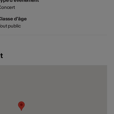
Type d'événement
Concert
Classe d'âge
out public
t