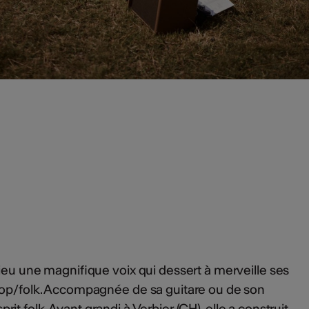
lieu une magnifique voix qui dessert à merveille ses
pop/folk. Accompagnée de sa guitare ou de son
esprit folk. Ayant grandi à Verbier (CH), elle a construit