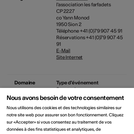
l'association les farfadets
CP 2227
co Yann Monod
1950 Sion 2
Téléphone +41 (0)79 907 45 91
Réservations +41 (0)79 907 45
91
E-Mail
Site Internet
Domaine
Type d'événement
Spectacle
Nous avons besoin de votre consentement
Classe d'âge
Tout public
Nous utilisons des cookies et des technologies similaires sur
notre site web pour assurer son bon fonctionnement. Cliquez
Public cible
sur «Accepter» si vous consentez au traitement de vos
Enfant
données à des fins statistiques et analytiques, de