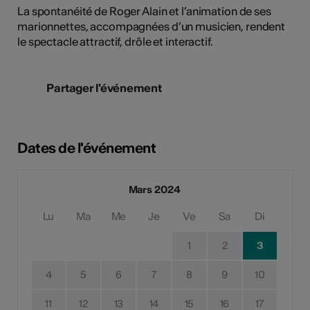
La spontanéité de Roger Alain et l’animation de ses
marionnettes, accompagnées d’un musicien, rendent
le spectacle attractif, drôle et interactif.
Partager l'événement
Dates de l'événement
Mars 2024
Lu
Ma
Me
Je
Ve
Sa
Di
1
2
3
4
5
6
7
8
9
10
11
12
13
14
15
16
17