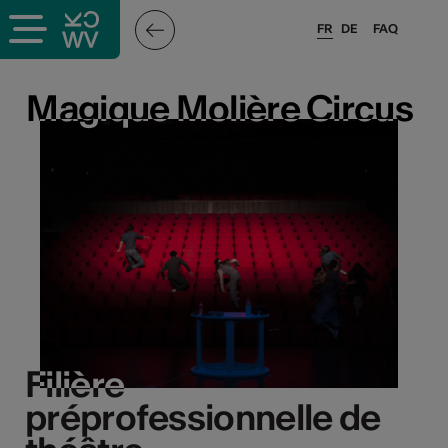
FR
DE
FAQ
Magique Molière Circus
Magique Molière Circus
Filière
Filière
préprofessionnelle de
préprofessionnelle de