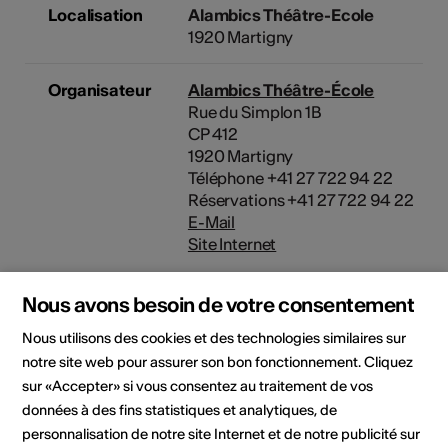
Localisation
Alambics Théâtre-Ecole
1920 Martigny
Organisateur
Alambics Théâtre-École
Rue du Simplon 1B
CP 412
1920 Martigny
Téléphone +41 27 722 94 22
Réservations +41 27 722 94 22
E-Mail
Site Internet
Nous avons besoin de votre consentement
Domaine
Type d'événement
Nous utilisons des cookies et des technologies similaires sur
Spectacle
notre site web pour assurer son bon fonctionnement. Cliquez
sur «Accepter» si vous consentez au traitement de vos
Classe d'âge
données à des fins statistiques et analytiques, de
À partir de 12 ans
personnalisation de notre site Internet et de notre publicité sur