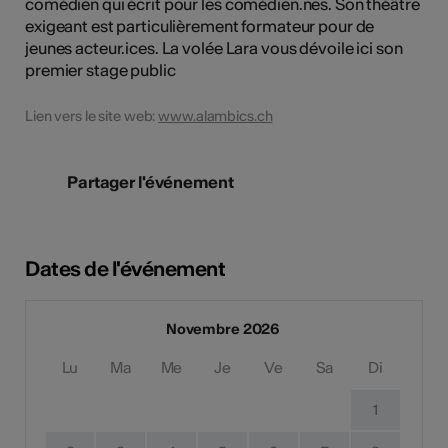
comédien qui écrit pour les comédien.nes. Son théâtre
exigeant est particulièrement formateur pour de
jeunes acteur.ices. La volée Lara vous dévoile ici son
premier stage public
Lien vers le site web:
www.alambics.ch
Partager l'événement
Dates de l'événement
Novembre 2026
Lu
Ma
Me
Je
Ve
Sa
Di
1