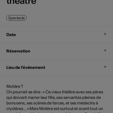
théâtre
théâtre
Spectacle
Date
Réservation
Lieu de l'événement
Molière ?
On pourrait se dire : « Ce vieux théâtre avec ses pères
qui doivent marier leur fille, ses servantes pleines de
bons sens, ses scènes de farces, et ses médecins à
clystères… » Mais Molière est surtout et avant tout un