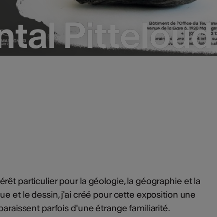
tal Pitteloud
tal Pitteloud
êt particulier pour la géologie, la géographie et la
e et le dessin, j'ai créé pour cette exposition une
paraissent parfois d'une étrange familiarité.