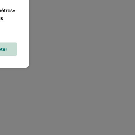
mètres»
us
ter