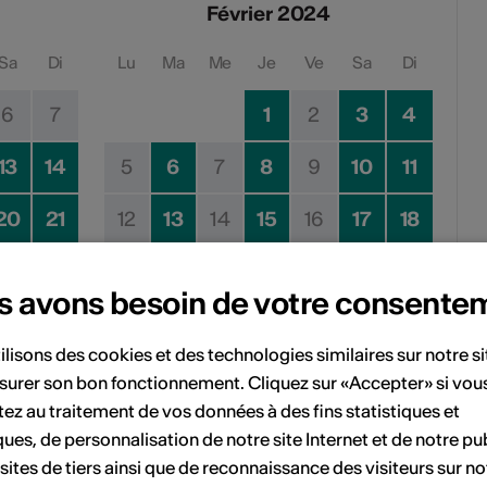
Février 2024
Sa
Di
Lu
Ma
Me
Je
Ve
Sa
Di
6
7
1
2
3
4
13
14
5
6
7
8
9
10
11
20
21
12
13
14
15
16
17
18
27
28
19
20
21
22
23
24
25
s avons besoin de votre consente
26
27
28
29
ilisons des cookies et des technologies similaires sur notre s
surer son bon fonctionnement. Cliquez sur «Accepter» si vou
ez au traitement de vos données à des fins statistiques et
Pas de date de mise en œuvre
ques, de personnalisation de notre site Internet et de notre pub
 sites de tiers ainsi que de reconnaissance des visiteurs sur no
vénement à votre calendrier.