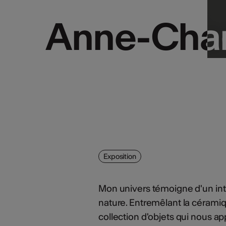
Anne-Chan
Anne-Chan
Exposition
Mon univers témoigne d'un intér
nature. Entremêlant la céramiqu
collection d'objets qui nous ap