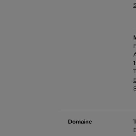
S
F
A
T
E
S
Domaine
E