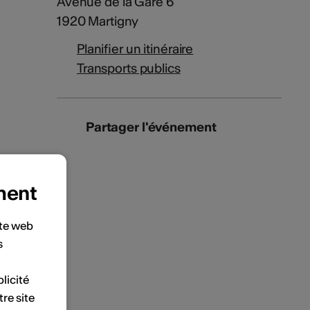
Avenue de la Gare 6
1920 Martigny
Planifier un itinéraire
Transports publics
Partager l'événement
ment
ite web
s
licité
tre site