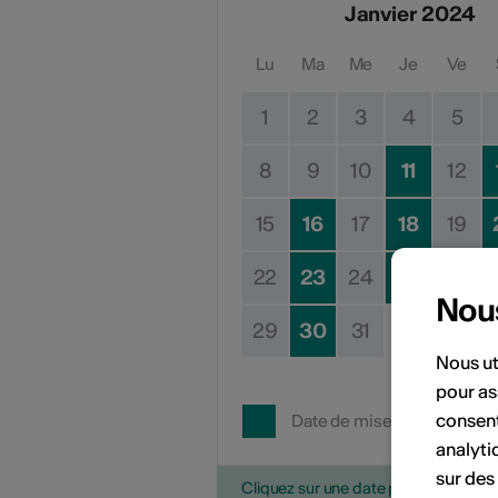
Janvier 2024
Lu
Ma
Me
Je
Ve
1
2
3
4
5
8
9
10
11
12
15
16
17
18
19
22
23
24
25
26
Nou
29
30
31
Nous ut
pour as
consent
Date de mise en œuvre
analyti
sur des
Cliquez sur une date pour ajouter l'é