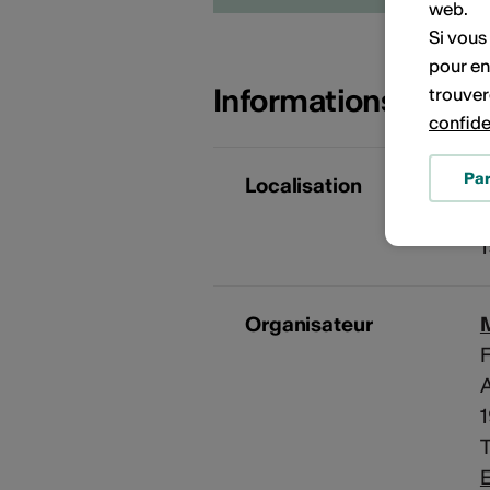
web.
Si vous
pour en
Informations sur l
trouver
confide
Pa
Localisation
A
Organisateur
F
A
T
E