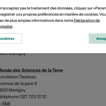
 n’acceptez pas le traitement des données, cliquez sur «Para
registrer vos propres préférences en matière de cookies. Vo
'événement
ez de plus amples informations dans notre
Déclaration de
ntialité
.
ramètres
Accep
Musée des Sciences de la Terre
venue de la Gare 6
1920 Martigny
Musée des Sciences de la Terre
ondation Tissières
venue de la gare 6
1920 Martigny
éléphone 027 723 12 12
-Mail