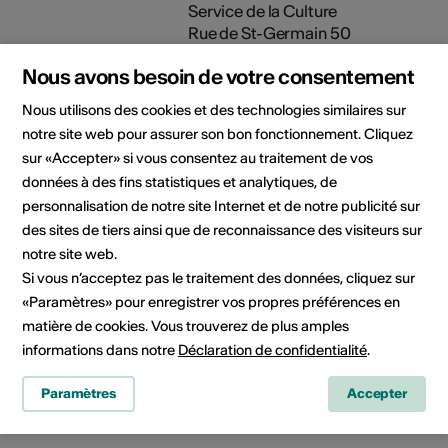
Service de la Culture
Rue de St-Germain 50
Case Postale 32
Nous avons besoin de votre consentement
1965 Savièse
Téléphone +41 27 396 10 11
Nous utilisons des cookies et des technologies similaires sur
E-Mail
notre site web pour assurer son bon fonctionnement. Cliquez
Site Internet
sur «Accepter» si vous consentez au traitement de vos
données à des fins statistiques et analytiques, de
personnalisation de notre site Internet et de notre publicité sur
Domaine
Type d'événement
des sites de tiers ainsi que de reconnaissance des visiteurs sur
Exposition
notre site web.
Si vous n’acceptez pas le traitement des données, cliquez sur
Classe d'âge
«Paramètres» pour enregistrer vos propres préférences en
À partir de 6 ans
matière de cookies. Vous trouverez de plus amples
Public cible
informations dans notre
Déclaration de confidentialité
.
Enfant
Paramètres
Accepter