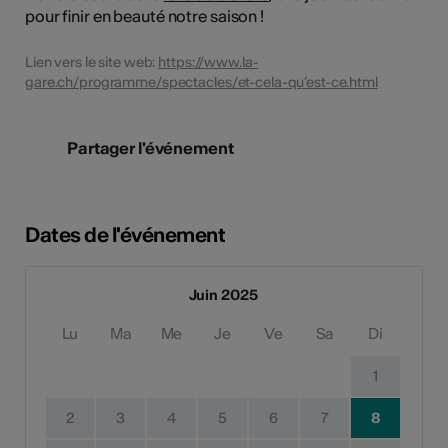
pour finir en beauté notre saison !
Lien vers le site web:
https://www.la-
gare.ch/programme/spectacles/et-cela-qu’est-ce.html
Partager l'événement
Dates de l'événement
Juin 2025
Lu
Ma
Me
Je
Ve
Sa
Di
1
2
3
4
5
6
7
8