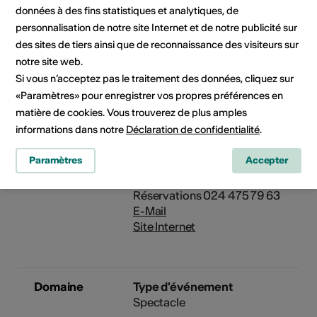
expérimenteras des techniques
données à des fins statistiques et analytiques, de
d’expression corporelle et
personnalisation de notre site Internet et de notre publicité sur
vocale.
des sites de tiers ainsi que de reconnaissance des visiteurs sur
24.04.2025, 09:30 -
notre site web.
25.04.2025, 14:00
Si vous n’acceptez pas le traitement des données, cliquez sur
«Paramètres» pour enregistrer vos propres préférences en
matière de cookies. Vous trouverez de plus amples
Organisateur
La Gare, arts et jeunesse
informations dans notre
Déclaration de confidentialité
.
Avenue de la Gare 60
Case postale 119
Paramètres
Accepter
1870 Monthey
Téléphone 024 472 20 22
Réservations 024 475 79 63
E-Mail
Site Internet
Domaine
Type d'événement
Spectacle