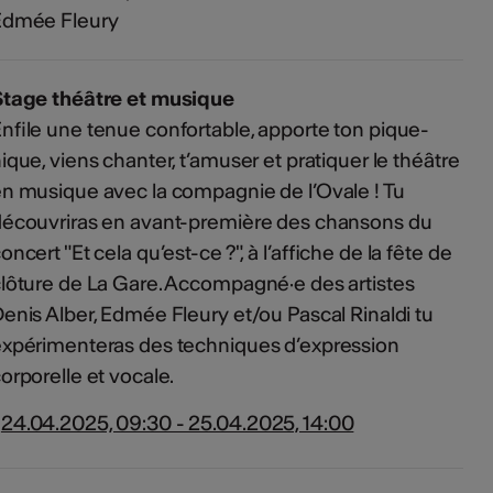
Edmée Fleury
Stage théâtre et musique
nfile une tenue confortable, apporte ton pique-
ique, viens chanter, t’amuser et pratiquer le théâtre
n musique avec la compagnie de l’Ovale ! Tu
écouvriras en avant-première des chansons du
oncert "Et cela qu’est-ce ?", à l’affiche de la fête de
lôture de La Gare. Accompagné·e des artistes
enis Alber, Edmée Fleury et/ou Pascal Rinaldi tu
xpérimenteras des techniques d’expression
orporelle et vocale.
24.04.2025, 09:30 - 25.04.2025, 14:00