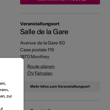
Veranstaltungsort
Salle de la Gare
Avenue de la Gare 60
Case postale 119
1870 Monthey
Route planen
ÖV Fahrplan
ein,
Mehr Infos zum Veranstaltungsort
ren»,
en, zur
uf