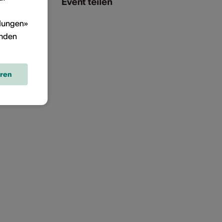
Event teilen
llungen»
inden
eren