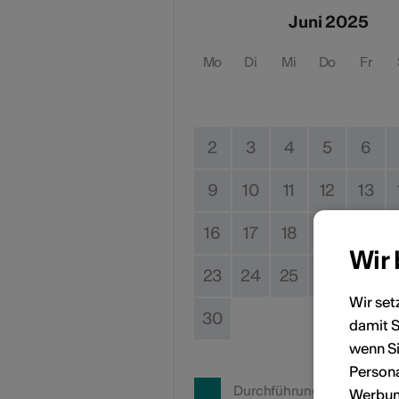
Juni 2025
Mo
Di
Mi
Do
Fr
2
3
4
5
6
9
10
11
12
13
16
17
18
19
20
Wir
23
24
25
26
27
Wir set
30
damit S
wenn Si
Persona
Durchführungsdatum
Werbung