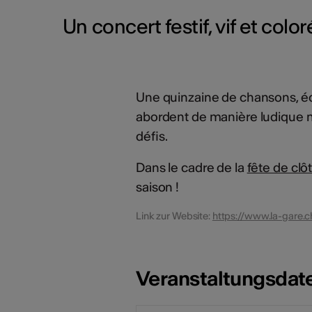
Un concert festif, vif et coloré
Une quinzaine de chansons, écrit
abordent de manière ludique no
défis.
Dans le cadre de la
fête de clô
saison !
Link zur Website:
https://www.la-gare.
Veranstaltungsdat