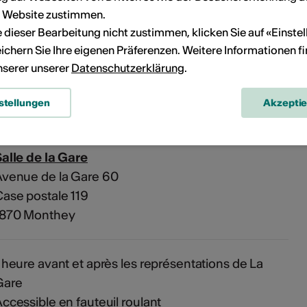
r Website zustimmen.
ie dieser Bearbeitung nicht zustimmen, klicken Sie auf «Einste
eranstaltung Ihrem persönlichen Kalender hinzuzufügen.
ichern Sie Ihre eigenen Präferenzen. Weitere Informationen f
unserer unserer
Datenschutzerklärung
.
n
stellungen
Akzepti
alle de la Gare
venue de la Gare 60
ase postale 119
1870 Monthey
 heure avant et après les représentations de La
Gare
ccessible en fauteuil roulant