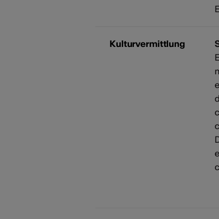
Kulturvermittlung
E
n
e
d
c
c
D
e
c