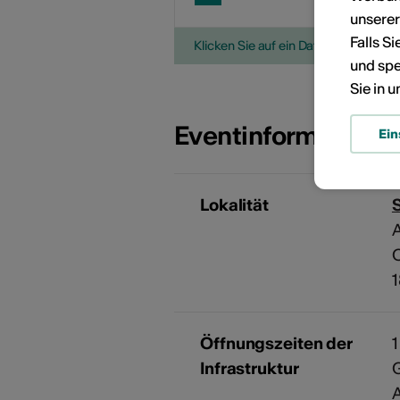
unsere
Falls S
Klicken Sie auf ein Datum, um die V
und spe
Sie in 
Eventinformatione
Ein
Lokalität
S
A
C
Öffnungszeiten der
1
Infrastruktur
A