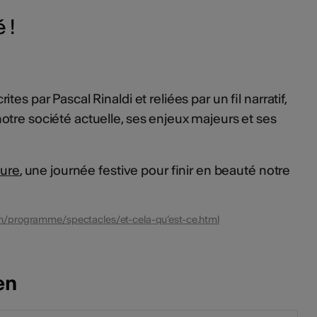
 !
es par Pascal Rinaldi et reliées par un fil narratif,
tre société actuelle, ses enjeux majeurs et ses
ture
, une journée festive pour finir en beauté notre
ch/programme/spectacles/et-cela-qu’est-ce.html
en