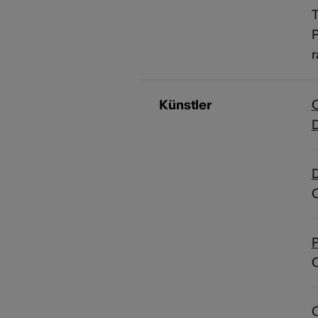
T
P
r
Künstler
D
P