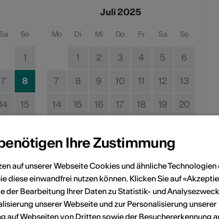
Juli 2025
Sa
So
Mo
Di
Mi
Do
Fr
Sa
So
1
1
2
3
4
5
6
7
8
7
8
9
10
11
12
13
14
15
14
15
16
17
18
19
20
21
22
21
22
23
24
25
26
27
 benötigen Ihre Zustimmung
28
29
28
29
30
31
zen auf unserer Webseite Cookies und ähnliche Technologien 
ie diese einwandfrei nutzen können. Klicken Sie auf «Akzeptie
e der Bearbeitung Ihrer Daten zu Statistik- und Analysezweck
lisierung unserer Webseite und zur Personalisierung unserer
Kein Durchführungsdatum
 auf Webseiten von Dritten sowie der Besuchererkennung a