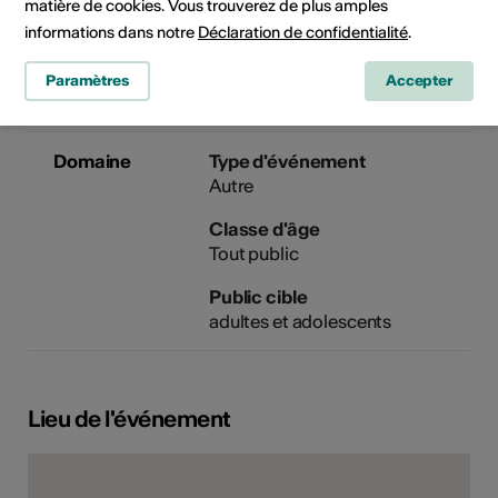
matière de cookies. Vous trouverez de plus amples
Téléphone +41 (0)27 606 45 50
informations dans notre
Déclaration de confidentialité
.
E-Mail
Site Internet
Paramètres
Accepter
Domaine
Type d'événement
Autre
Classe d'âge
Tout public
Public cible
adultes et adolescents
Lieu de l'événement