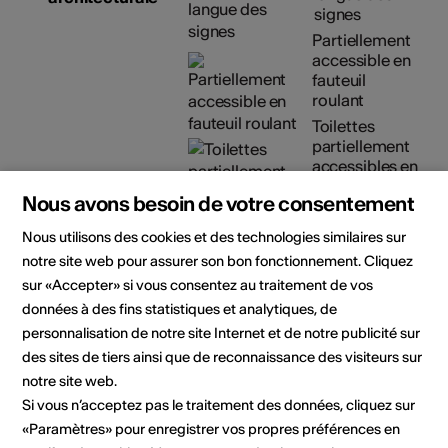
signes
Partiellement
accessible en
fauteuil
roulant
Toilettes
partiellement
accessibles en
fauteuil roulant
Nous avons besoin de votre consentement
Place de parc
partiellement
Nous utilisons des cookies et des technologies similaires sur
accessible en
notre site web pour assurer son bon fonctionnement. Cliquez
fauteuil roulant
sur «Accepter» si vous consentez au traitement de vos
Détails sur l'accessibilité
données à des fins statistiques et analytiques, de
architecturale
personnalisation de notre site Internet et de notre publicité sur
des sites de tiers ainsi que de reconnaissance des visiteurs sur
Organisateur
Médiathèque Valais - Sion
notre site web.
Les Arsenaux
Si vous n’acceptez pas le traitement des données, cliquez sur
Rue de Lausanne 45
«Paramètres» pour enregistrer vos propres préférences en
1950 Sion