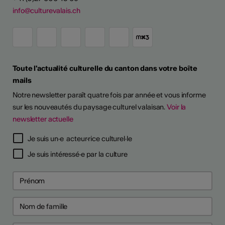
info@culturevalais.ch
Toute l'actualité culturelle du canton dans votre boîte
mails
Notre newsletter paraît quatre fois par année et vous informe
sur les nouveautés du paysage culturel valaisan.
Voir la
newsletter actuelle
TS D'ARTISTES
Je suis un·e acteur·rice culturel·le
Je suis intéressé·e par la culture