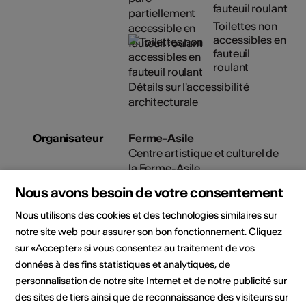
fauteuil roulant
Toilettes non
accessibles en
fauteuil
roulant
Détails sur l'accessibilité
architecturale
Organisateur
Ferme-Asile
Centre artistique et culturel de
la Ferme-Asile
Allée de la Ferme-Asile 1
Nous avons besoin de votre consentement
1950 Sion
Téléphone 027/203.21.11
Nous utilisons des cookies et des technologies similaires sur
Réservations 027/203.21.11
notre site web pour assurer son bon fonctionnement. Cliquez
E-Mail
sur «Accepter» si vous consentez au traitement de vos
Site Internet
données à des fins statistiques et analytiques, de
personnalisation de notre site Internet et de notre publicité sur
des sites de tiers ainsi que de reconnaissance des visiteurs sur