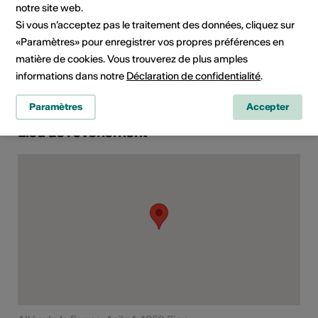
notre site web.
Domaine
Type d'événement
Si vous n’acceptez pas le traitement des données, cliquez sur
Concert
«Paramètres» pour enregistrer vos propres préférences en
Classe d'âge
matière de cookies. Vous trouverez de plus amples
Tout public
informations dans notre
Déclaration de confidentialité
.
Paramètres
Accepter
Lieu de l'événement