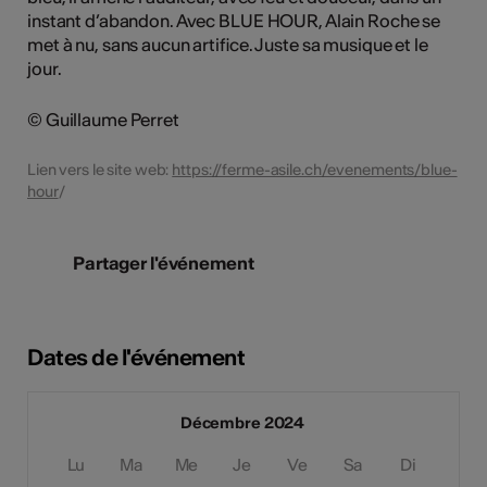
instant d’abandon. Avec BLUE HOUR, Alain Roche se
met à nu, sans aucun artifice. Juste sa musique et le
jour.
© Guillaume Perret
Lien vers le site web:
https://ferme-asile.ch/evenements/blue-
hour
/
Partager l'événement
Dates de l'événement
Décembre 2024
Lu
Ma
Me
Je
Ve
Sa
Di