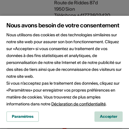
Route de Riddes 87d
1950 Sion
Téléphone +41772602420
E-Mail
Nous avons besoin de votre consentement
Site Internet
Nous utilisons des cookies et des technologies similaires sur
notre site web pour assurer son bon fonctionnement. Cliquez
Domaine
Type d'événement
sur «Accepter» si vous consentez au traitement de vos
Lecture
données à des fins statistiques et analytiques, de
Classe d'âge
personnalisation de notre site Internet et de notre publicité sur
Tout public
des sites de tiers ainsi que de reconnaissance des visiteurs sur
notre site web.
Si vous n’acceptez pas le traitement des données, cliquez sur
«Paramètres» pour enregistrer vos propres préférences en
Lieu de l'événement
matière de cookies. Vous trouverez de plus amples
informations dans notre
Déclaration de confidentialité
.
Paramètres
Accepter