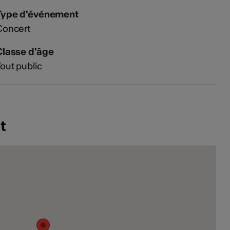
Type d'événement
Concert
Classe d'âge
out public
t