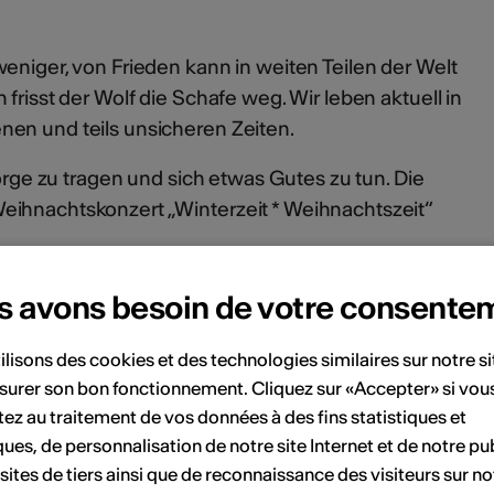
eniger, von Frieden kann in weiten Teilen der Welt
frisst der Wolf die Schafe weg. Wir leben aktuell in
en und teils unsicheren Zeiten.
Sorge zu tragen und sich etwas Gutes zu tun. Die
ihnachtskonzert „Winterzeit * Weihnachtszeit“
s avons besoin de votre consente
ilisons des cookies et des technologies similaires sur notre s
ent
surer son bon fonctionnement. Cliquez sur «Accepter» si vou
ez au traitement de vos données à des fins statistiques et
ques, de personnalisation de notre site Internet et de notre pub
Janvier 2025
 sites de tiers ainsi que de reconnaissance des visiteurs sur no