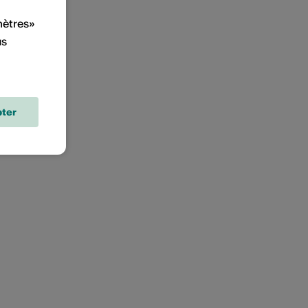
mètres»
us
ter