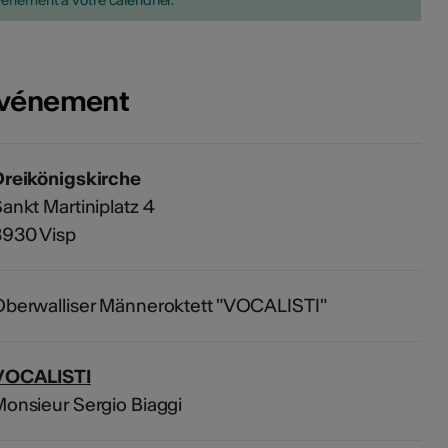
vénement à votre calendrier.
'événement
Dreikönigskirche
ankt Martiniplatz 4
3930 Visp
berwalliser Männeroktett "VOCALISTI"
VOCALISTI
onsieur Sergio Biaggi