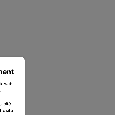
ment
ite web
s
licité
tre site