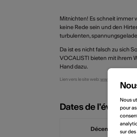
Mitnichten! Es schneit immer w
keine Rede sein und den Hirten 
turbulenten, spannungsgeladen
Da ist es nicht falsch zu sich 
VOCALISTI bieten mit ihrem We
Hand dazu.
Lien vers le site web:
www.vocalisti.ch
Nou
Nous ut
Dates de l'événem
pour as
consent
analyti
Décembre 2024
sur des