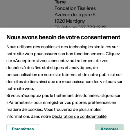
Terre
Fondation Tissières
Avenue de la gare 6
1920 Martigny
Téléphone 027 723 12 12
E-Mail
Nous avons besoin de votre consentement
Site Internet
Nous utilisons des cookies et des technologies similaires sur
notre site web pour assurer son bon fonctionnement. Cliquez
sur «Accepter» si vous consentez au traitement de vos
Domaine
Type d'événement
données à des fins statistiques et analytiques, de
Conférence
personnalisation de notre site Internet et de notre publicité sur
des sites de tiers ainsi que de reconnaissance des visiteurs sur
Classe d'âge
notre site web.
Tout public
Si vous n’acceptez pas le traitement des données, cliquez sur
Public cible
«Paramètres» pour enregistrer vos propres préférences en
matière de cookies. Vous trouverez de plus amples
informations dans notre
Déclaration de confidentialité
.
Lieu de l'événement
Paramètres
Accepter