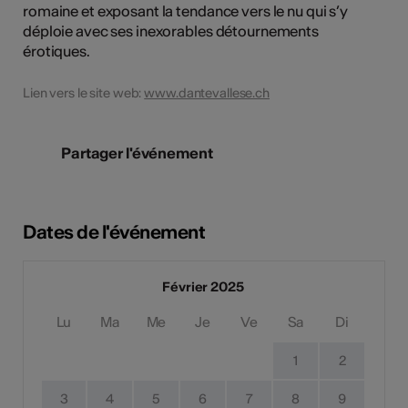
romaine et exposant la tendance vers le nu qui s’y
déploie avec ses inexorables détournements
érotiques.
Lien vers le site web:
www.dantevallese.ch
Partager l'événement
Dates de l'événement
Février 2025
Lu
Ma
Me
Je
Ve
Sa
Di
1
2
3
4
5
6
7
8
9