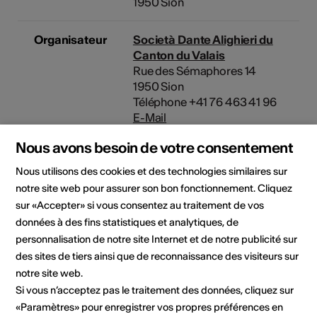
1950 Sion
Organisateur
Società Dante Alighieri du
Canton du Valais
Rue des Sémaphores 14
1950 Sion
Téléphone +41 76 463 41 96
E-Mail
Site Internet
Nous avons besoin de votre consentement
Nous utilisons des cookies et des technologies similaires sur
notre site web pour assurer son bon fonctionnement. Cliquez
Domaine
Type d'événement
sur «Accepter» si vous consentez au traitement de vos
Conférence
données à des fins statistiques et analytiques, de
Classe d'âge
personnalisation de notre site Internet et de notre publicité sur
Tout public
des sites de tiers ainsi que de reconnaissance des visiteurs sur
notre site web.
Si vous n’acceptez pas le traitement des données, cliquez sur
«Paramètres» pour enregistrer vos propres préférences en
Lieu de l'événement