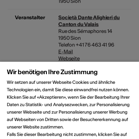
1950 Sion
Veranstalter
Società Dante Alighieri du
Canton du Valais
Rue des Sémaphores 14
1950 Sion
Telefon +41 76 463 41 96
E-Mail
Webseite
Wir benötigen Ihre Zustimmung
Wir setzen auf unserer Webseite Cookies und ähnliche
Rubrik
Art der Veranstaltung
Technologien ein, damit Sie diese einwandfrei nutzen können.
Vortrag / Konferenz
Klicken Sie auf «Akzeptieren», wenn Sie der Bearbeitung Ihrer
Altersfreigabe
Daten zu Statistik- und Analysezwecken, zur Personalisierung
Für alle
unserer Webseite und zur Personalisierung unserer Werbung
auf Webseiten von Dritten sowie der Besuchererkennung auf
unserer Website zustimmen.
Falls Sie dieser Bearbeitung nicht zustimmen, klicken Sie auf
Veranstaltungsort