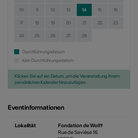
10
11
12
13
14
15
16
17
18
19
20
21
22
23
24
25
26
27
28
Durchführungsdatum
Kein Durchführungsdatum
Klicken Sie auf ein Datum, um die Veranstaltung Ihrem
persönlichen Kalender hinzuzufügen.
Eventinformationen
Lokalität
Fondation de Wolff
Rue de Savièse 16