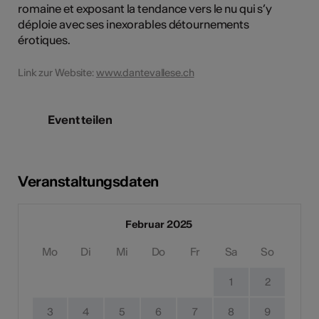
romaine et exposant la tendance vers le nu qui s’y
déploie avec ses inexorables détournements
érotiques.
Link zur Website:
www.dantevallese.ch
Event teilen
Veranstaltungsdaten
Februar 2025
Mo
Di
Mi
Do
Fr
Sa
So
1
2
3
4
5
6
7
8
9