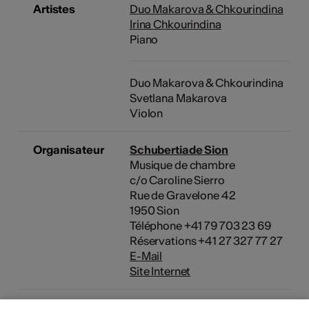
Artistes
Duo Makarova & Chkourindina
Irina Chkourindina
Piano
Duo Makarova & Chkourindina
Svetlana Makarova
Violon
Organisateur
Schubertiade Sion
Musique de chambre
c/o Caroline Sierro
Rue de Gravelone 42
1950 Sion
Téléphone +41 79 703 23 69
Réservations +41 27 327 77 27
E-Mail
Site Internet
Domaine
Type d'événement