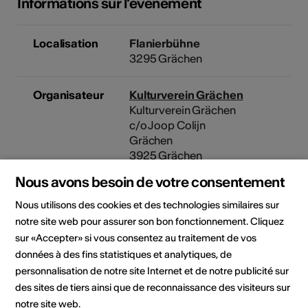
Informations sur l'événement
Localisation
Flanierbühne
3295 Grächen
Organisateur
Kulturverein Grächen
Kulturverein Grächen
c/o Joop Colijn
Grächen
3925 Grächen
Téléphone +41794315882
Nous avons besoin de votre consentement
E-Mail
Site Internet
Nous utilisons des cookies et des technologies similaires sur
notre site web pour assurer son bon fonctionnement. Cliquez
Domaine
Type d'événement
sur «Accepter» si vous consentez au traitement de vos
Concert
données à des fins statistiques et analytiques, de
personnalisation de notre site Internet et de notre publicité sur
des sites de tiers ainsi que de reconnaissance des visiteurs sur
notre site web.