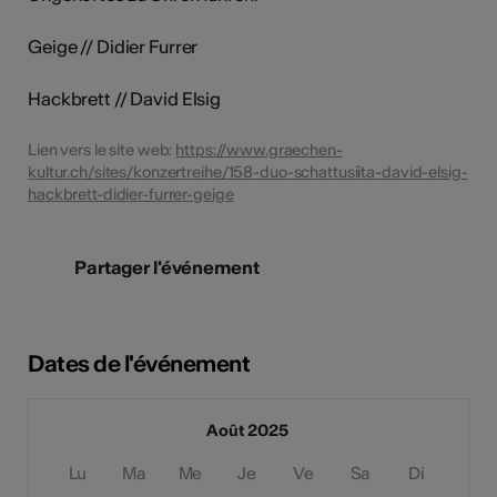
Geige // Didier Furrer
Hackbrett // David Elsig
Lien vers le site web:
https://www.graechen-
kultur.ch/sites/konzertreihe/158-duo-schattusiita-david-elsig-
hackbrett-didier-furrer-geige
Partager l'événement
Dates de l'événement
Août 2025
Lu
Ma
Me
Je
Ve
Sa
Di