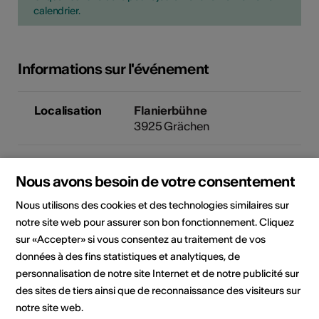
calendrier.
Informations sur l'événement
Localisation
Flanierbühne
3925 Grächen
Organisateur
Kulturverein Grächen
Kulturverein Grächen
Nous avons besoin de votre consentement
c/o Joop Colijn
Nous utilisons des cookies et des technologies similaires sur
Grächen
notre site web pour assurer son bon fonctionnement. Cliquez
3925 Grächen
sur «Accepter» si vous consentez au traitement de vos
Téléphone +41794315882
données à des fins statistiques et analytiques, de
E-Mail
Site Internet
personnalisation de notre site Internet et de notre publicité sur
des sites de tiers ainsi que de reconnaissance des visiteurs sur
notre site web.
Domaine
Type d'événement