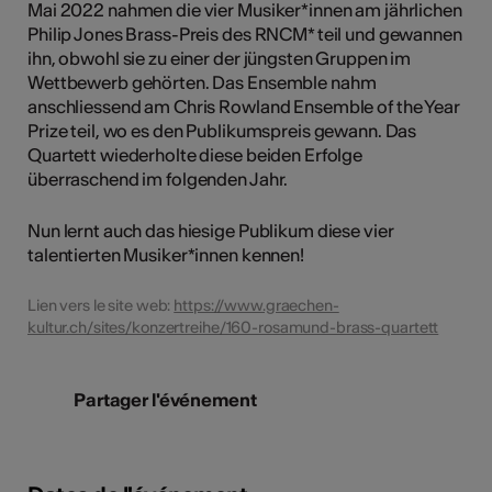
Mai 2022 nahmen die vier Musiker*innen am jährlichen
Philip Jones Brass-Preis des RNCM* teil und gewannen
ihn, obwohl sie zu einer der jüngsten Gruppen im
Wettbewerb gehörten. Das Ensemble nahm
anschliessend am Chris Rowland Ensemble of the Year
Prize teil, wo es den Publikumspreis gewann. Das
Quartett wiederholte diese beiden Erfolge
überraschend im folgenden Jahr.
Nun lernt auch das hiesige Publikum diese vier
talentierten Musiker*innen kennen!
Lien vers le site web:
https://www.graechen-
kultur.ch/sites/konzertreihe/160-rosamund-brass-quartett
Partager l'événement