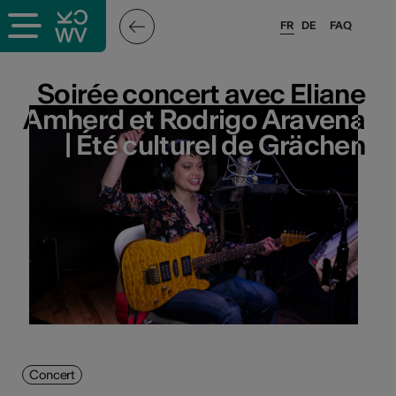
FR
DE
FAQ
Soirée concert avec Eliane
Soirée concert avec Eliane
Amherd et Rodrigo Aravena
Amherd et Rodrigo Aravena
| Été culturel de Grächen
| Été culturel de Grächen
Concert