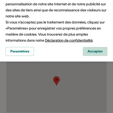
personnalisation de notre site Internet et de notre publicité sur
l'organisateur ou l'office du
tourisme compétent.
des sites de tiers ainsi que de reconnaissance des visiteurs sur
notre site web.
Si vous n’acceptez pas le traitement des données, cliquez sur
Domaine
Type d'événement
«Paramètres» pour enregistrer vos propres préférences en
Concert
matière de cookies. Vous trouverez de plus amples
informations dans notre
Déclaration de confidentialité
.
Lieu de l'événement
Paramètres
Accepter