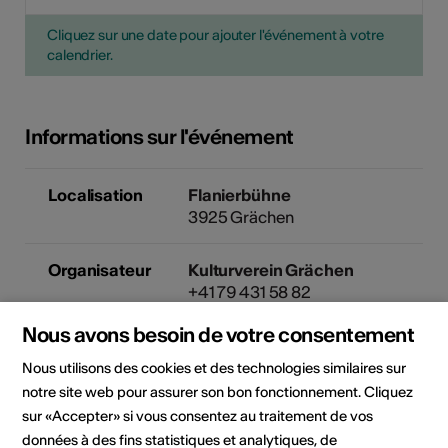
Cliquez sur une date pour ajouter l'événement à votre
calendrier.
Informations sur l'événement
Localisation
Flanierbühne
3925 Grächen
Organisateur
Kulturverein Grächen
+41 79 431 58 82
info@graechen-kultur.ch
Nous avons besoin de votre consentement
Nous utilisons des cookies et des technologies similaires sur
Cet événement a été annoncé
notre site web pour assurer son bon fonctionnement. Cliquez
via la plateforme
guidle.com
. Si
sur «Accepter» si vous consentez au traitement de vos
vous avez des question sur
données à des fins statistiques et analytiques, de
l'événement, veuillez contacter