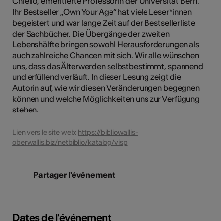
Chiello, emeritierte Professorin der Universität Bern.
Ihr Bestseller „Own Your Age“ hat viele Leser*innen
begeistert und war lange Zeit auf der Bestsellerliste
der Sachbücher. Die Übergänge der zweiten
Lebenshälfte bringen sowohl Herausforderungen als
auch zahlreiche Chancen mit sich. Wir alle wünschen
uns, dass das Älterwerden selbstbestimmt, spannend
und erfüllend verläuft. In dieser Lesung zeigt die
Autorin auf, wie wir diesen Veränderungen begegnen
können und welche Möglichkeiten uns zur Verfügung
stehen.
Lien vers le site web:
https://bibliowallis-
oberwallis.biz/netbiblio/katalog/visp
Partager l'événement
Dates de l'événement