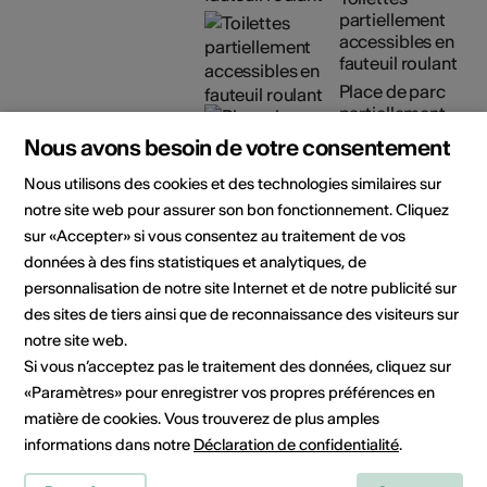
partiellement
accessibles en
fauteuil roulant
Place de parc
partiellement
accessible en
Nous avons besoin de votre consentement
fauteuil roulant
Nous utilisons des cookies et des technologies similaires sur
Détails sur l'accessibilité
notre site web pour assurer son bon fonctionnement. Cliquez
architecturale
sur «Accepter» si vous consentez au traitement de vos
données à des fins statistiques et analytiques, de
Artistes
Pasqualina Perrig-Chiello
personnalisation de notre site Internet et de notre publicité sur
des sites de tiers ainsi que de reconnaissance des visiteurs sur
Organisateur
Mediathek Visp
notre site web.
Mediathek Visp
Si vous n’acceptez pas le traitement des données, cliquez sur
Treichweg 1
«Paramètres» pour enregistrer vos propres préférences en
3930 Visp
matière de cookies. Vous trouverez de plus amples
Téléphone 0279489985
informations dans notre
Déclaration de confidentialité
.
E-Mail
Site Internet