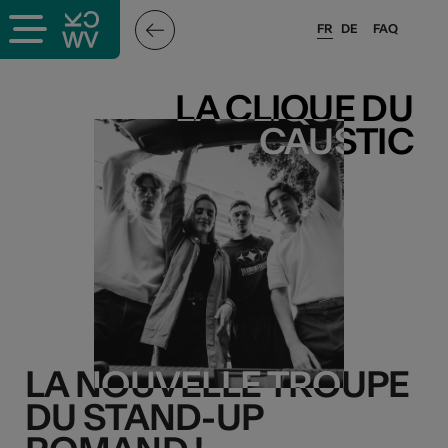
FR
DE
FAQ
LA CLIQUE DU
LA CLIQUE DU
CAUSTIC
CAUSTIC
LA NOUVELLE TROUPE
LA NOUVELLE TROUPE
DU STAND-UP
DU STAND-UP