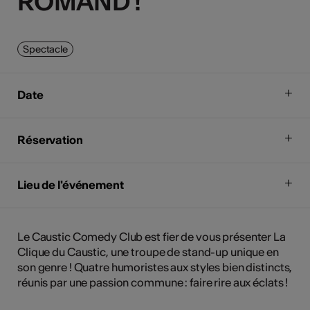
ROMAND !
ROMAND !
Spectacle
Date
Réservation
Lieu de l'événement
Le Caustic Comedy Club est fier de vous présenter La
Clique du Caustic, une troupe de stand-up unique en
son genre ! Quatre humoristes aux styles bien distincts,
réunis par une passion commune : faire rire aux éclats !