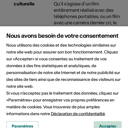
culturelle
Qu’il s’agisse d’un film
entièrement réalisé avec des
téléphones portables, ou un film
avec une caméra dernier cri, le
but est de se lancer dans
Nous avons besoin de votre consentement
l’aventure, de pratiquer,
d’échanger, et de ne pas se
Nous utilisons des cookies et des technologies similaires sur
brider lorsqu’une difficulté
notre site web pour assurer son bon fonctionnement. Cliquez
survient. Le Kino en Valais, mais
sur «Accepter» si vous consentez au traitement de vos
où ? Le lieu situé en Valais sera
données à des fins statistiques et analytiques, de
tenu secret jusqu’au mercredi
personnalisation de notre site Internet et de notre publicité sur
soir. Un lieu de rendez-vous
intermédiaire sera donné à
des sites de tiers ainsi que de reconnaissance des visiteurs sur
tout·e·s les participant·e·s le
notre site web.
mercredi matin à 8h, ensuite
Si vous n’acceptez pas le traitement des données, cliquez sur
tout le monde sera dirigé vers le
«Paramètres» pour enregistrer vos propres préférences en
lieu de vie.
matière de cookies. Vous trouverez de plus amples
informations dans notre
Déclaration de confidentialité
.
13.05.2026, 19:00 -
17.05.2026, 18:00
Paramètres
Accepter