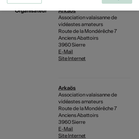
Organisateur
Arkaös
Association valaisanne de
vidéastes amateurs
Route de la Mondérêche 7
Anciens Abattoirs
3960 Sierre
E-Mail
Site Internet
Arkaös
Association valaisanne de
vidéastes amateurs
Route de la Mondérêche 7
Anciens Abattoirs
3960 Sierre
E-Mail
Site Internet