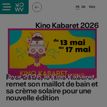
FR
DE
FAQ
Kino Kabaret 2026
Kino Kabaret 2026
Pour 2026, le Kino Kabaret
Pour 2026, le Kino Kabaret
remet son maillot de bain et
remet son maillot de bain et
sa crème solaire pour une
sa crème solaire pour une
nouvelle édition
nouvelle édition