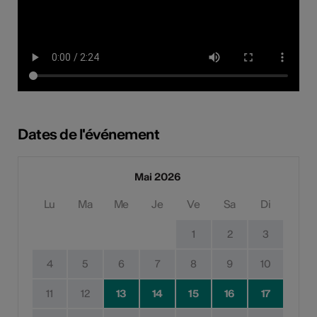
Dates de l'événement
Mai 2026
Lu
Ma
Me
Je
Ve
Sa
Di
1
2
3
4
5
6
7
8
9
10
11
12
13
14
15
16
17