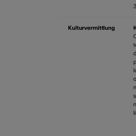
3
Kulturvermittlung
Q
t
d
p
l
o
m
s
m
l