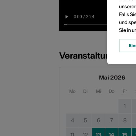
unsere
Falls S
und spe
Sie in 
Ein
Veranstaltungsdat
Mai 2026
Mo
Di
Mi
Do
Fr
1
4
5
6
7
8
11
12
13
14
15