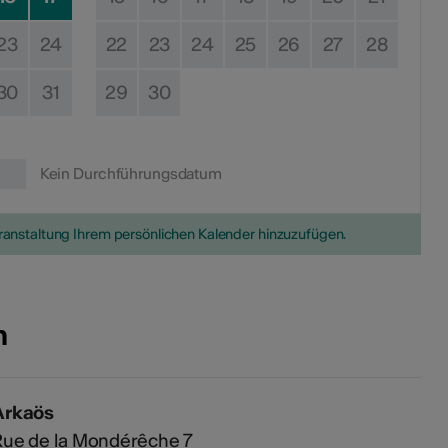
23
24
22
23
24
25
26
27
28
30
31
29
30
Kein Durchführungsdatum
eranstaltung Ihrem persönlichen Kalender hinzuzufügen.
n
Arkaös
Rue de la Mondérêche 7