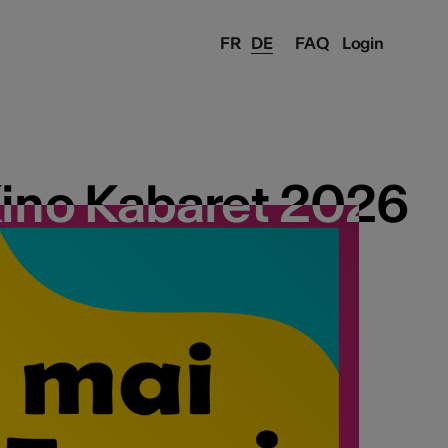
FR
DE
FAQ
Login
ino Kabaret 2026
ino Kabaret 2026