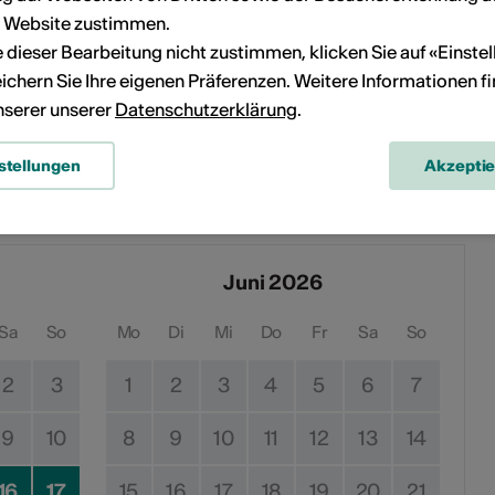
r Website zustimmen.
ie dieser Bearbeitung nicht zustimmen, klicken Sie auf «Einste
ichern Sie Ihre eigenen Präferenzen. Weitere Informationen f
unserer unserer
Datenschutzerklärung
.
stellungen
Akzepti
en
Juni 2026
Sa
So
Mo
Di
Mi
Do
Fr
Sa
So
2
3
1
2
3
4
5
6
7
9
10
8
9
10
11
12
13
14
16
17
15
16
17
18
19
20
21