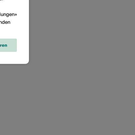
llungen»
inden
eren