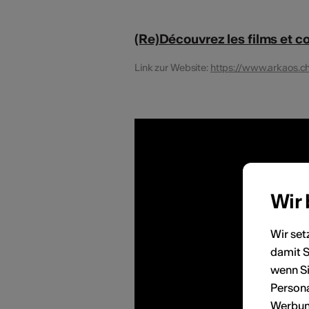
(Re)Découvrez les films et co
Link zur Website:
https://www.arkaos.c
Wir
Wir set
damit S
wenn Si
Persona
Werbung