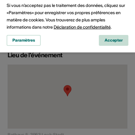
Domaine
Type d'événement
Si vous n’acceptez pas le traitement des données, cliquez sur
Exposition
«Paramètres» pour enregistrer vos propres préférences en
matière de cookies. Vous trouverez de plus amples
Classe d'âge
informations dans notre
Déclaration de confidentialité
.
Tout public
Paramètres
Accepter
Lieu de l'événement
Rathaus 5, 3953 Leuk-Stadt