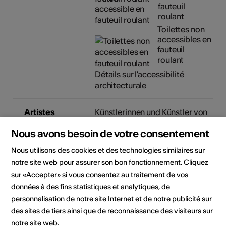
fauteuil
roulant
Toilettes non
accessibles en
fauteuil
roulant
Détails sur l'accessibilité
architecturale
Artistes
Künstlerinnen und Künstler von
Visarte Wallis
Nous avons besoin de votre consentement
Organisateur
Visarte.Wallis
Nous utilisons des cookies et des technologies similaires sur
Bielastrasse 10
notre site web pour assurer son bon fonctionnement. Cliquez
3900 Brig
sur «Accepter» si vous consentez au traitement de vos
Téléphone +41 79 786 15 05
données à des fins statistiques et analytiques, de
E-Mail
personnalisation de notre site Internet et de notre publicité sur
Site Internet
des sites de tiers ainsi que de reconnaissance des visiteurs sur
notre site web.