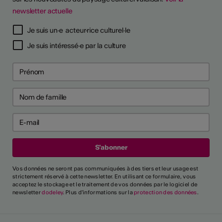
newsletter actuelle
TS D'ARTISTES
Je suis un·e acteur·rice culturel·le
Je suis intéressé·e par la culture
Vos données ne seront pas communiquées à des tiers et leur usage est
strictement réservé à cette newsletter. En utilisant ce formulaire, vous
acceptez le stockage et le traitement de vos données par le logiciel de
newsletter
dodeley
. Plus d'informations sur la
protection des données
.