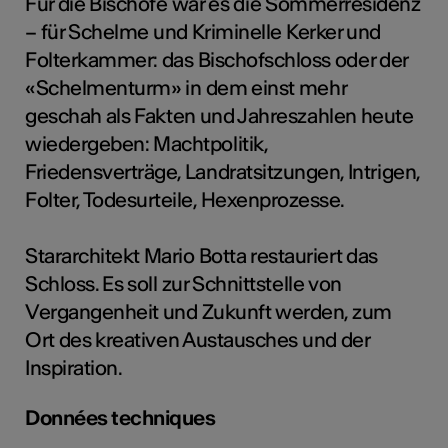
Für die Bischöfe war es die Sommerresidenz
tiques
– für Schelme und Kriminelle Kerker und
s
Folterkammer: das Bischofschloss oder der
«Schelmenturm» in dem einst mehr
geschah als Fakten und Jahreszahlen heute
wiedergeben: Machtpolitik,
Friedensverträge, Landratsitzungen, Intrigen,
Folter, Todesurteile, Hexenprozesse.
Stararchitekt Mario Botta restauriert das
Schloss. Es soll zur Schnittstelle von
Vergangenheit und Zukunft werden, zum
Ort des kreativen Austausches und der
Inspiration.
Données techniques