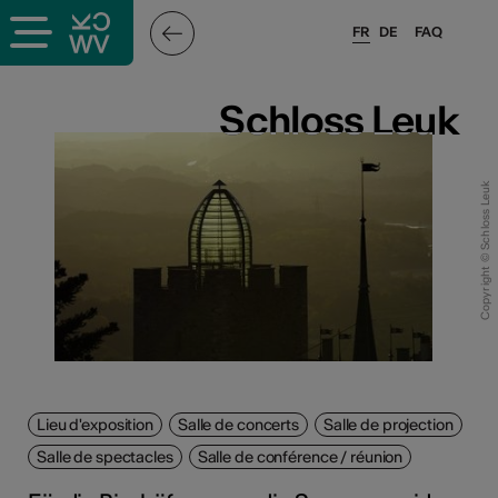
FR
DE
FAQ
ieux culturels
Schloss Leuk
Schloss Leuk
stes pros
Copyright © Schloss Leuk
sateurs
r
e·s
s
Lieu d'exposition
Salle de concerts
Salle de projection
Salle de spectacles
Salle de conférence / réunion
hnique