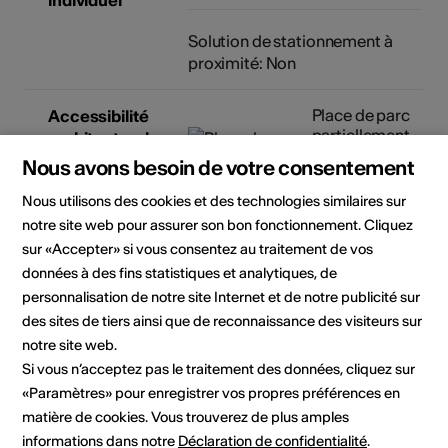
individuel
Solution de stationnement à
proximité: Non
Place de parc
Accessibilité
partiellement
architecturale
accessible en
Nous avons besoin de votre consentement
fauteuil roulant
Non
Nous utilisons des cookies et des technologies similaires sur
accessible en
notre site web pour assurer son bon fonctionnement. Cliquez
fauteuil
sur «Accepter» si vous consentez au traitement de vos
roulant
données à des fins statistiques et analytiques, de
Toilettes non
personnalisation de notre site Internet et de notre publicité sur
accessibles en
des sites de tiers ainsi que de reconnaissance des visiteurs sur
fauteuil
notre site web.
roulant
Si vous n’acceptez pas le traitement des données, cliquez sur
Détails sur l'accessibilité
«Paramètres» pour enregistrer vos propres préférences en
architecturale
matière de cookies. Vous trouverez de plus amples
informations dans notre
Déclaration de confidentialité
.