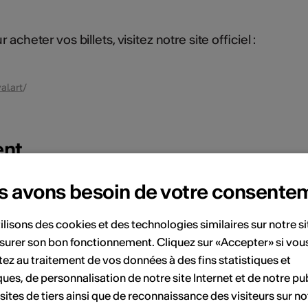
acheter vos billets, visitez notre site officiel :
al.art
/
ent
s avons besoin de votre consente
Juillet 2025
ilisons des cookies et des technologies similaires sur notre s
Sa
Di
Lu
Ma
Me
Je
Ve
Sa
Di
surer son bon fonctionnement. Cliquez sur «Accepter» si vou
ez au traitement de vos données à des fins statistiques et
1
1
2
3
4
5
6
ques, de personnalisation de notre site Internet et de notre pub
7
8
7
8
9
10
11
12
13
 sites de tiers ainsi que de reconnaissance des visiteurs sur no