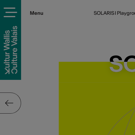
Menu
SOLARIS I Playgr
SO
SO