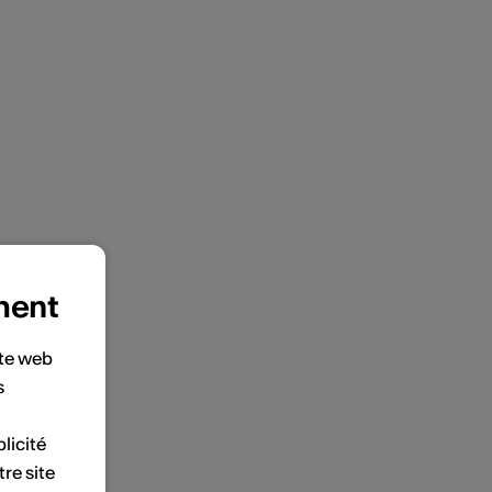
ment
ite web
s
licité
tre site