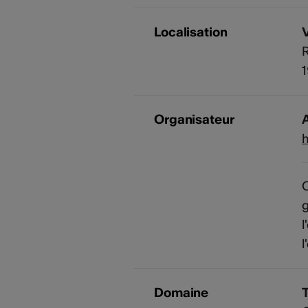
Localisation
R
1
Organisateur
A
h
C
l
l
Domaine