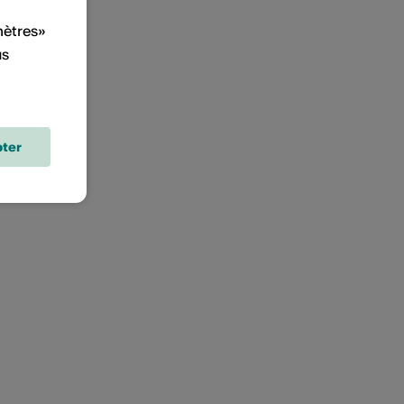
mètres»
us
ter