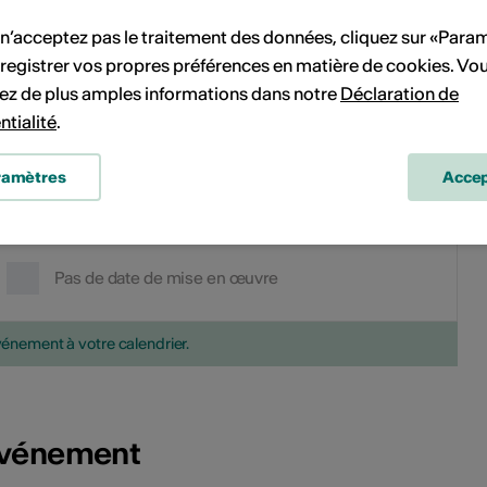
14
15
14
15
16
17
18
19
20
 n’acceptez pas le traitement des données, cliquez sur «Para
registrer vos propres préférences en matière de cookies. Vo
21
22
21
22
23
24
25
26
27
ez de plus amples informations dans notre
Déclaration de
ntialité
.
28
29
28
29
30
31
ramètres
Accep
Pas de date de mise en œuvre
vénement à votre calendrier.
'événement