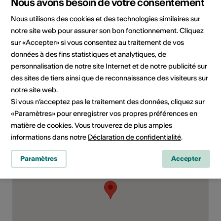
Nous avons besoin de votre consentement
Site Internet
Nous utilisons des cookies et des technologies similaires sur
notre site web pour assurer son bon fonctionnement. Cliquez
sur «Accepter» si vous consentez au traitement de vos
Domaine
Type d'événement
données à des fins statistiques et analytiques, de
Spectacle
Concert
Autre
personnalisation de notre site Internet et de notre publicité sur
Classe d'âge
des sites de tiers ainsi que de reconnaissance des visiteurs sur
Tout public
notre site web.
Si vous n’acceptez pas le traitement des données, cliquez sur
«Paramètres» pour enregistrer vos propres préférences en
matière de cookies. Vous trouverez de plus amples
Lieu de l'événement
informations dans notre
Déclaration de confidentialité
.
Paramètres
Accepter