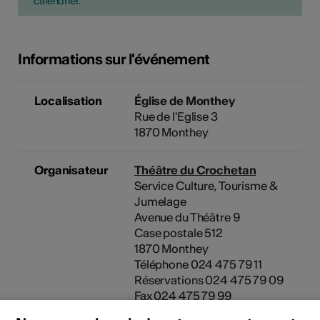
calendrier.
Informations sur l'événement
Localisation
Église de Monthey
Rue de l'Eglise 3
1870 Monthey
Organisateur
Théâtre du Crochetan
Service Culture, Tourisme &
Jumelage
Avenue du Théâtre 9
Case postale 512
1870 Monthey
Téléphone 024 475 79 11
Réservations 024 475 79 09
Fax 024 475 79 99
E-Mail