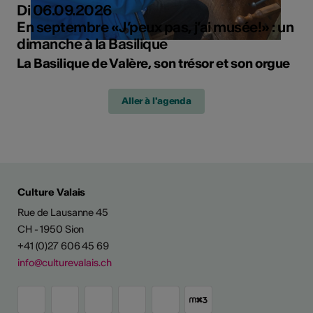
Di 06.09.2026
En septembre «J’peux pas, j’ai musée!» : un
dimanche à la Basilique
La Basilique de Valère, son trésor et son orgue
Aller à l'agenda
Culture Valais
Rue de Lausanne 45
CH - 1950 Sion
+41 (0)27 606 45 69
info@culturevalais.ch