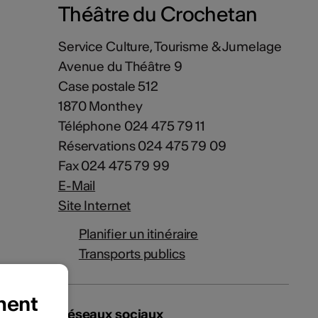
Théâtre du Crochetan
Service Culture, Tourisme & Jumelage
Avenue du Théâtre 9
Case postale 512
1870 Monthey
Téléphone 024 475 79 11
Réservations 024 475 79 09
Fax 024 475 79 99
E-Mail
Site Internet
Planifier un itinéraire
Transports publics
ment
Réseaux sociaux