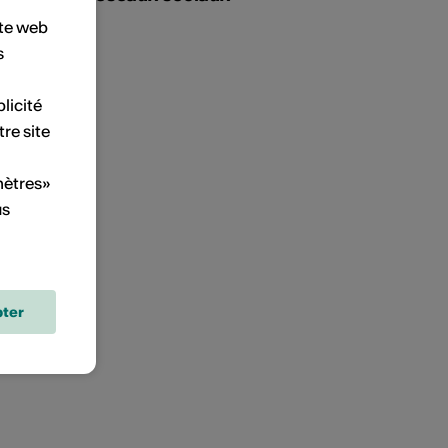
ite web
s
licité
tre site
mètres»
us
ter