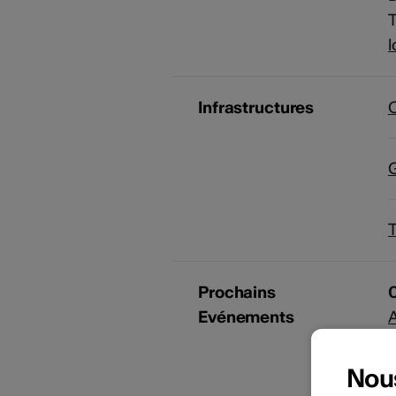
T
Infrastructures
G
Prochains
0
Evénements
Nou