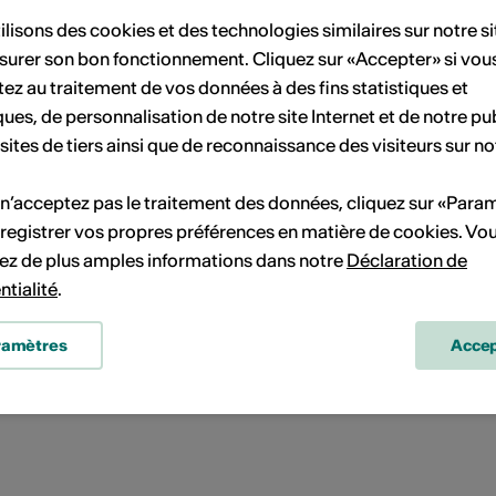
echnopolis, l'Opéra Rock
ilisons des cookies et des technologies similaires sur notre s
surer son bon fonctionnement. Cliquez sur «Accepter» si vou
6.09. - 18.09.2026
ez au traitement de vos données à des fins statistiques et
nne Theurillat - Le Diplôme
ques, de personnalisation de notre site Internet et de notre pub
 sites de tiers ainsi que de reconnaissance des visiteurs sur no
25.09.2026
 n’acceptez pas le traitement des données, cliquez sur «Para
ean-Louis Droz
registrer vos propres préférences en matière de cookies. Vo
ez de plus amples informations dans notre
Déclaration de
ntialité
.
02.10.2026
Meimuna
ramètres
Accep