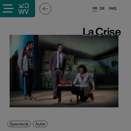
FR
DE
FAQ
La Crise
La Crise
Spectacle
Autre