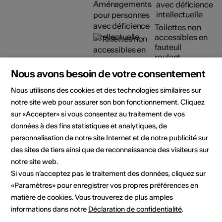
avec déficience
intellectuelle
Toilettes non
accessibles en
fauteuil
roulant
Détails sur l'accessibilité
Nous avons besoin de votre consentement
architecturale
Nous utilisons des cookies et des technologies similaires sur
notre site web pour assurer son bon fonctionnement. Cliquez
Organisateur
Théâtre du Crochetan
sur «Accepter» si vous consentez au traitement de vos
Service Culture, Tourisme &
données à des fins statistiques et analytiques, de
Jumelage
personnalisation de notre site Internet et de notre publicité sur
Avenue du Théâtre 9
des sites de tiers ainsi que de reconnaissance des visiteurs sur
Case postale 512
notre site web.
1870 Monthey
Téléphone 024 475 79 11
Si vous n’acceptez pas le traitement des données, cliquez sur
Réservations 024 475 79 09
«Paramètres» pour enregistrer vos propres préférences en
Fax 024 475 79 99
matière de cookies. Vous trouverez de plus amples
E-Mail
informations dans notre
Déclaration de confidentialité
.
Site Internet