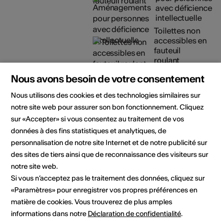
avec déficience
intellectuelle
Toilettes non
accessibles en
fauteuil
roulant
Détails sur l'accessibilité
Nous avons besoin de votre consentement
architecturale
Nous utilisons des cookies et des technologies similaires sur
notre site web pour assurer son bon fonctionnement. Cliquez
Organisateur
Théâtre du Crochetan
sur «Accepter» si vous consentez au traitement de vos
Service Culture, Tourisme &
données à des fins statistiques et analytiques, de
Jumelage
personnalisation de notre site Internet et de notre publicité sur
Avenue du Théâtre 9
des sites de tiers ainsi que de reconnaissance des visiteurs sur
Case postale 512
1870 Monthey
notre site web.
Téléphone 024 475 79 11
Si vous n’acceptez pas le traitement des données, cliquez sur
Réservations 024 475 79 09
«Paramètres» pour enregistrer vos propres préférences en
Fax 024 475 79 99
matière de cookies. Vous trouverez de plus amples
E-Mail
informations dans notre
Déclaration de confidentialité
.
Site Internet