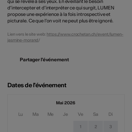
qui se révèle à ses yeux. En éveillant le besoin
d’intercepter et d’interpréter ce qui surgit, LUMEN
propose une expérience à la fois introspective et
picturale. Ce que l’on voit ne peut plus être ignoré.
Lien vers le site web:
https://www.crochetan.ch/event/lumen-
jasmine-morand
/
Partager l'événement
Dates de l'événement
Mai 2026
Lu
Ma
Me
Je
Ve
Sa
Di
1
2
3